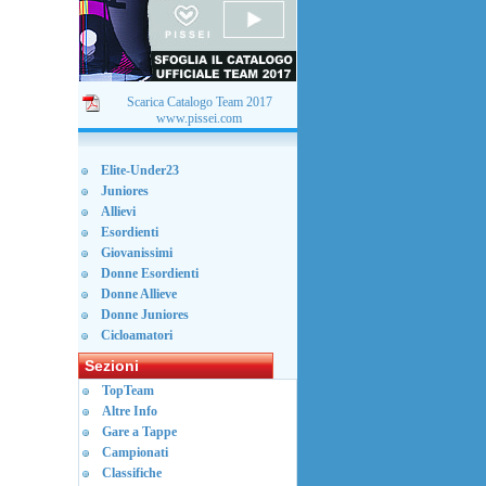
Scarica Catalogo Team 2017
www.pissei.com
Elite-Under23
Juniores
Allievi
Esordienti
Giovanissimi
Donne Esordienti
Donne Allieve
Donne Juniores
Cicloamatori
Sezioni
TopTeam
Altre Info
Gare a Tappe
Campionati
Classifiche