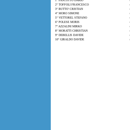
1° PASCOTTO DARIO
2° TOFFOLI FRANCESCO
3° BUTTO' CRISTIAN
4° MORO SIMONE
5° VETTOREL STEFANO
6° POLESE MORIS
7° AZZALINI MIRKO
8° MORATTI CHRISTIAN
9° DEBELLIS DAVIDE
10° GIRALDO DAVIDE