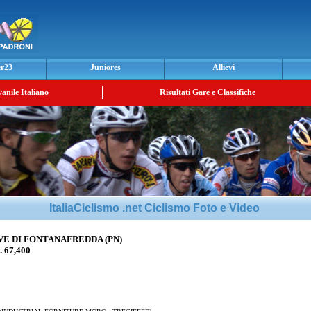
er23
Juniores
Allievi
vanile Italiano
Risultati Gare e Classifiche
ItaliaCiclismo .net Ciclismo Foto e Video
AVE DI FONTANAFREDDA (PN)
 67,400