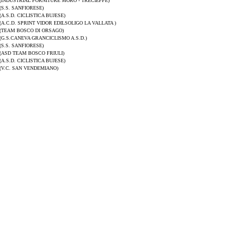
(INDUSTRIAL FORNITURE MORO - TRECIEFFE)
(S.S. SANFIORESE)
(A.S.D. CICLISTICA BUJESE)
(A.C.D. SPRINT VIDOR EDILSOLIGO LA VALLATA )
(TEAM BOSCO DI ORSAGO)
(G.S.CANEVA GRANCICLISMO A.S.D.)
(S.S. SANFIORESE)
(ASD TEAM BOSCO FRIULI)
(A.S.D. CICLISTICA BUJESE)
(V.C. SAN VENDEMIANO)