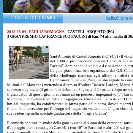
ITALIA CICLISMO
ItaliaCiclis
2013-08-04 - EMILIA ROMAGNA
- CASTELL'ARQUATO (PC)
3 GRAN PREMIO CAV FRANCESCO FACCINI di Km. 74 alla media di 36
Sant'Antonio di Castell'Arquato (PC) (4/8) - Il vinc
del 1980 e proprio come Simone Canvelli che a S
Faccini", dominando la volata a 4 e balzando in test
La gara piacentina, ben organizzata dal G.S. Cad
della challenge riservata agli allievi e l'atleta 
Campionati Italiani su Pista, ha sbaragliato la conc
Multari del Mazzano) mettendosi dietro nell'ordine Daniele Lardori, Marco
successo stagionale (il primo fu al debutto a Puginate il 24 marzo) dopo tre sec
Il gran caldo di questi giorni, abbinato ad un percorso impegnativo (74 km c
Marchese, Chiavenna Rocchetta e Lugagnano d'Arda e da 1 giro di km 11 comp
km dal traguardo, ha condizionato la prima parte della corsa, dove i ragazzi 
finale, fatta eccezione per l'allungo del traguardo volante del 2° giro vinto 
sua leadership nella speciale graduatoria della "maglia bianca".
E come da copione la svolta della gara avviene al suono della campana: sotto i
d'appoggio per il compagno Canvelli) con 40" su Facchini e altri 25" sul gru
stesso Canvelli, Lardori e Murgano in prossimita' del "gpm" di Costa Scaramuz