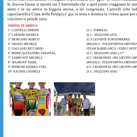
In discesa Grossi si riporta sui 3 battistrada che a quel punto viaggiano in sint
metri e in un arrivo in leggera ascesa, a lui congeniale, Canvelli (che ind
capoclassifica Cima della Feralpi) e' gia' in testa e domina la volata quasi per 
vincitore si prende tutto.
ORDINE DI ARRIVO:
1° CANVELLI SIMONE
(S.C.TORRILE)
2° LARDORI DANIELE
(S.C. MAZZANO ASD)
3° MURGANO MARCO
(G.S.LEVANTE EUROTHERMO)
4° GROSSI MICHELE
(REGOLO - POLISPORTIVA ORTONOV
5° GALLASIO RICCARDO
(TEAM BARBLANCO - ENDI CAFFE') 
6° IRIMIE ALEXANDRU EMANUEL
(S.C. MAZZANO ASD) a 17"
7° SAMBUSITI MICHELE
(CC CREMONESE 1891 GRUPPO ARV
8° MAAROUF NABIL
(REGOLO - POLISPORTIVA ORTONOV
9° PEDRONI ANDREA YURI
(CC CREMONESE 1891 GRUPPO ARV
10° RAGNOLI DANIELE
(S.C. MAZZANO ASD)