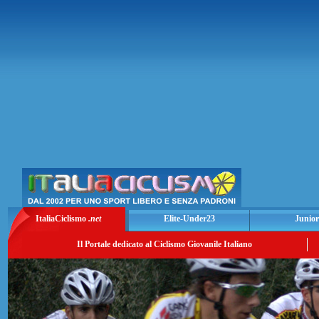
ItaliaCiclismo
.net
Elite-Under23
Junior
Il Portale dedicato al Ciclismo Giovanile Italiano