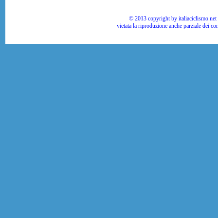
© 2013 copyright by italiaciclismo.net | T
vietata la riproduzione anche parziale dei co