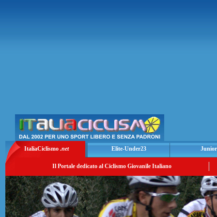
ItaliaCiclismo
.net
Elite-Under23
Junior
Il Portale dedicato al Ciclismo Giovanile Italiano