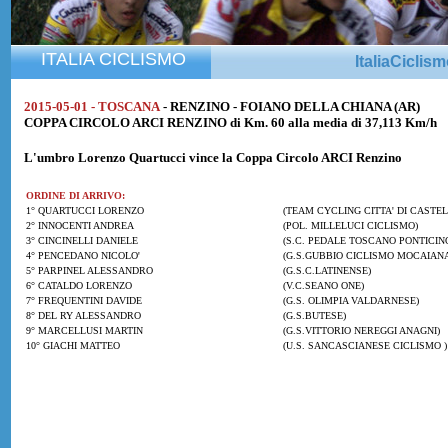
ITALIA CICLISMO
ItaliaCiclis
2015-05-01 - TOSCANA
- RENZINO - FOIANO DELLA CHIANA (AR)
COPPA CIRCOLO ARCI RENZINO di Km. 60 alla media di 37,113 Km/h
L'umbro
Lorenzo Quartucci
vince la Coppa Circolo ARCI Renzino
ORDINE DI ARRIVO:
1° QUARTUCCI LORENZO
(TEAM CYCLING CITTA' DI CASTEL
2° INNOCENTI ANDREA
(POL. MILLELUCI CICLISMO)
3° CINCINELLI DANIELE
(S.C. PEDALE TOSCANO PONTICIN
4° PENCEDANO NICOLO'
(G.S.GUBBIO CICLISMO MOCAIANA
5° PARPINEL ALESSANDRO
(G.S.C.LATINENSE)
6° CATALDO LORENZO
(V.C.SEANO ONE)
7° FREQUENTINI DAVIDE
(G.S. OLIMPIA VALDARNESE)
8° DEL RY ALESSANDRO
(G.S.BUTESE)
9° MARCELLUSI MARTIN
(G.S.VITTORIO NEREGGI ANAGNI)
10° GIACHI MATTEO
(U.S. SANCASCIANESE CICLISMO )