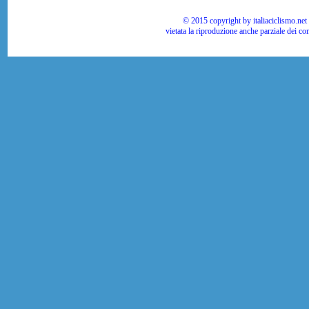
© 2015 copyright by italiaciclismo.net | T
vietata la riproduzione anche parziale dei co