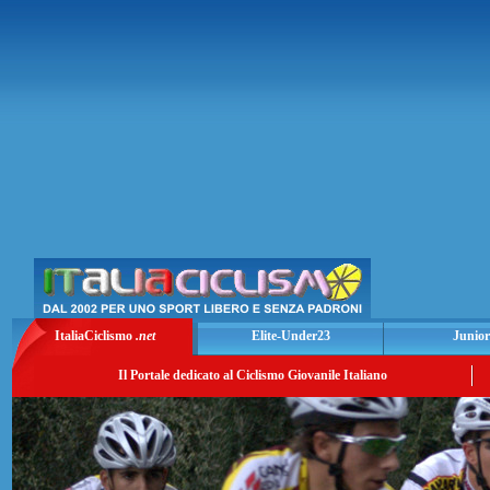
ItaliaCiclismo
.net
Elite-Under23
Junior
Il Portale dedicato al Ciclismo Giovanile Italiano