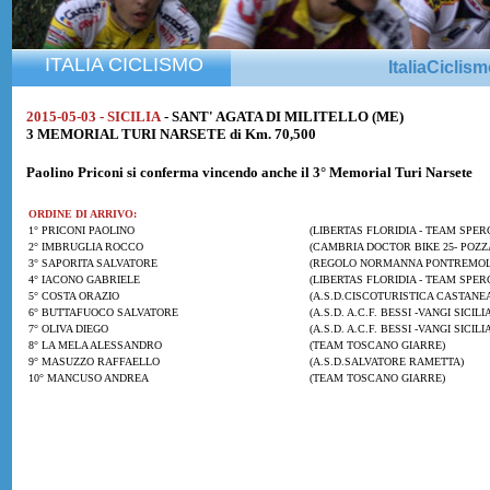
ITALIA CICLISMO
ItaliaCiclis
2015-05-03 - SICILIA
- SANT' AGATA DI MILITELLO (ME)
3 MEMORIAL TURI NARSETE di Km. 70,500
Paolino Priconi
si conferma vincendo anche il 3° Memorial Turi Narsete
ORDINE DI ARRIVO:
1° PRICONI PAOLINO
(LIBERTAS FLORIDIA - TEAM SPERC
2° IMBRUGLIA ROCCO
(CAMBRIA DOCTOR BIKE 25- POZZ
3° SAPORITA SALVATORE
(REGOLO NORMANNA PONTREMOL
4° IACONO GABRIELE
(LIBERTAS FLORIDIA - TEAM SPERC
5° COSTA ORAZIO
(A.S.D.CISCOTURISTICA CASTANEA
6° BUTTAFUOCO SALVATORE
(A.S.D. A.C.F. BESSI -VANGI SICILI
7° OLIVA DIEGO
(A.S.D. A.C.F. BESSI -VANGI SICILI
8° LA MELA ALESSANDRO
(TEAM TOSCANO GIARRE)
9° MASUZZO RAFFAELLO
(A.S.D.SALVATORE RAMETTA)
10° MANCUSO ANDREA
(TEAM TOSCANO GIARRE)