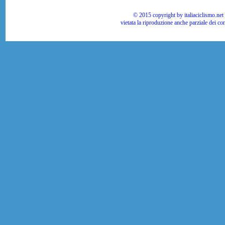
© 2015 copyright by italiaciclismo.net | T
vietata la riproduzione anche parziale dei co