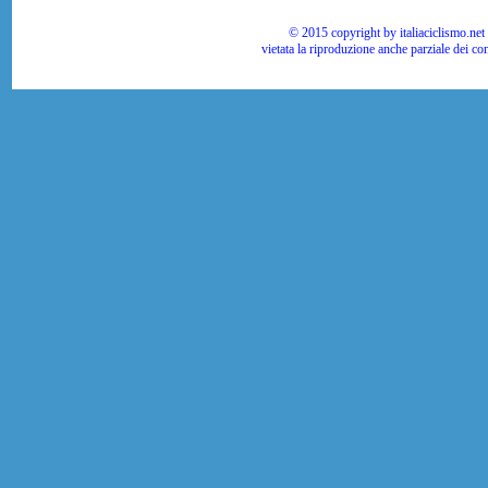
© 2015 copyright by italiaciclismo.net | T
vietata la riproduzione anche parziale dei co