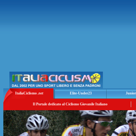
ItaliaCiclismo
.net
Elite-Under23
Junior
Il Portale dedicato al Ciclismo Giovanile Italiano