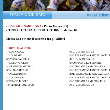
ITALIA CICLISMO
ItaliaCiclis
2015-05-03 - SARDEGNA
- Porto Torres (SS)
2 TROFEO CITTA' DI PORTO TORRES di Km. 60
Nicola Leo
ottiene il successo fra gli allievi
ORDINE DI ARRIVO:
1° LEO NICOLA
(U.C. GUSPINI A.S.D.)
2° LOI DANIEL
(S.C.TERRANOVA FANCELLO CICLI
3° PORTA GABRIELE
(U.C. GUSPINI A.S.D.)
4° LISBO VIRGILIO
(MOUNTAIN BIKE SENNORI)
5° DEMEGLIO MATTEO
(S.C.ISOLANA LA MADDALENA )
6° MURA STEFANO
(S.C.TERRANOVA FANCELLO CICLI
7° PIGA ANTONIO
(PALAZZAGO OZIERESE CARRERA)
8° TOLA DANILO
(S.C.TERRANOVA FANCELLO CICLI
9° PISANO JACOPO
(S.C.ISOLANA LA MADDALENA )
10° SERRA FRANCESCO
(U.C. GUSPINI A.S.D.)