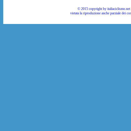
© 2015 copyright by italiaciclismo.net | T
vietata la riproduzione anche parziale dei co