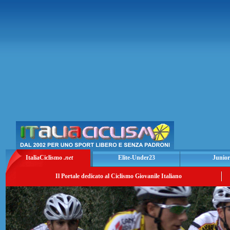
ItaliaCiclismo
.net
Elite-Under23
Junior
Il Portale dedicato al Ciclismo Giovanile Italiano