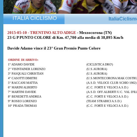
ITALIA CICLISMO
ItaliaCiclis
2015-05-10 - TRENTINO ALTO ADIGE
- Mezzocorona (TN)
23 G P PUNTO COLORE di Km. 47,700 alla media di 38,895 Km/h
Davide Adamo
vince il 23° Gran Premio Punto Colore
ORDINE DI ARRIVO:
1° ADAMO DAVIDE
(CICLISTICA DRO')
2° VISINTAINER LORENZO
(U.S.AURORA)
3° PASQUALI CHRISTIAN
(U.S.AURORA)
4° CASOTTI DIMITRI
(U.S.MONTECORONA MAK COSTRUZ
5° RACCANI MATTIA
(A.S.D. VELOCE CLUB SCHIO 1902)
6° MARINI ALBERTO
(C.C. FORTI E VELOCI A.S.D.)
7° MARTINI DAVIDE
(A.S.D. OFF.ALBERTI U.C. VAL D'IL
8° BENEDETTI ANDREA
(C.C. FORTI E VELOCI A.S.D.)
9° ROSEO LORENZO
(TEAM STRABICI A.S.D.)
10° PRADA THOMAS
(C.C. FORTI E VELOCI A.S.D.)