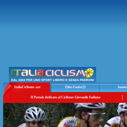
ItaliaCiclismo
.net
Elite-Under23
Junior
Il Portale dedicato al Ciclismo Giovanile Italiano