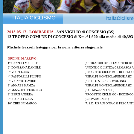
ITALIA CICLISMO
ItaliaCiclis
2015-05-17 - LOMBARDIA
- SAN VIGILIO di CONCESIO (BS)
12 TROFEO COMUNE DI CONCESIO di Km. 61,600 alla media di 40,393
Michele Gazzoli
festeggia per la nona vittoria stagionale
ORDINE DI ARRIVO:
1° GAZZOLI MICHELE
(ASPIRATORI OTELLI-MASTERCRO
2° DONESANA DANIELE
(UNIONE CICLISTICA CREMASCA A.
3° VOLPI LUCA
(PROGETTO CICLISMO - RODENGO 
4° PASTORELLI FILIPPO
(FERALPI MONTECLARENSE ASD)
5° VIGNATO DAVIDE
(A.S.D. G.S. LUC BOVOLONE)
6° ANNABE HAMZA
(FERALPI MONTECLARENSE ASD)
7° MAZZOTTI FEDERICO
(S.C. MAZZANO ASD)
8° BERZI ANDREA
(PROGETTO CICLISMO - RODENGO 
9° REGALLI LUCA
(G.S.PARMENSE )
10° CHESINI MARCO
(A.S.D. US AUSONIA CSI PESCANTI