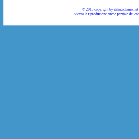
© 2015 copyright by italiaciclismo.net | T
vietata la riproduzione anche parziale dei co