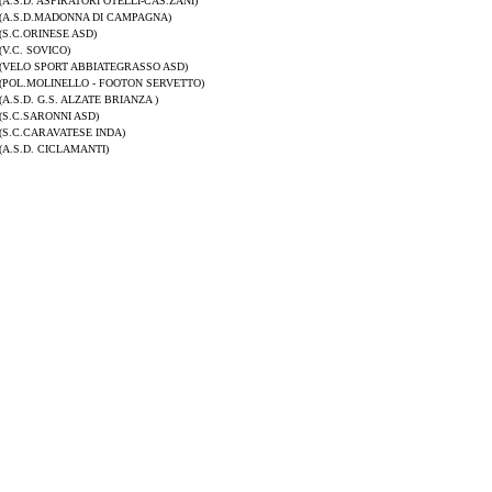
(A.S.D. ASPIRATORI OTELLI-CAS.ZANI)
(A.S.D.MADONNA DI CAMPAGNA)
(S.C.ORINESE ASD)
(V.C. SOVICO)
(VELO SPORT ABBIATEGRASSO ASD)
(POL.MOLINELLO - FOOTON SERVETTO)
(A.S.D. G.S. ALZATE BRIANZA )
(S.C.SARONNI ASD)
(S.C.CARAVATESE INDA)
(A.S.D. CICLAMANTI)