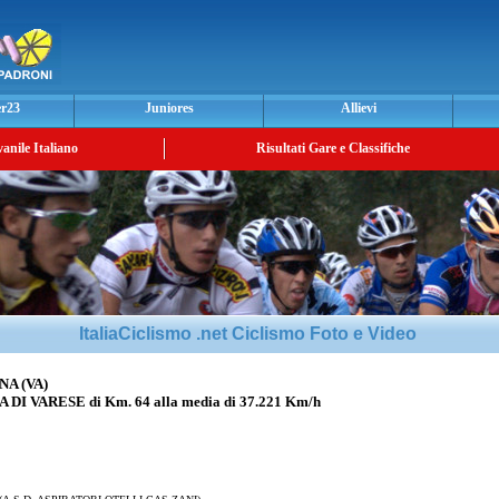
er23
Juniores
Allievi
vanile Italiano
Risultati Gare e Classifiche
ItaliaCiclismo .net Ciclismo Foto e Video
A (VA)
 VARESE di Km. 64 alla media di 37.221 Km/h