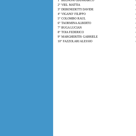
1° BEGNONI GIANMARCO
2° VIEL MATTIA
3° DEBENEDETTI DAVIDE
4° VIGANO' FILIPPO
5° COLOMBO RAUL
6° TAORMINA ALBERTO
7° BUGA LUCIAN
8° TOIA FEDERICO
9° MARGHERITIS GABRIELE
10° FAZZOLARI ALESSIO