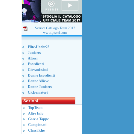
Scarica Catalogo Team 2017
www.pissei.com
Elite-Under23
Juniores
Allievi
Esordienti
Giovanissimi
Donne Esordienti
Donne Allieve
Donne Juniores
Cicloamatori
Sezioni
TopTeam
Altre Info
Gare a Tappe
Campionati
Classifiche