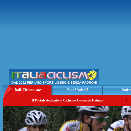
ItaliaCiclismo
.net
Elite-Under23
Junior
Il Portale dedicato al Ciclismo Giovanile Italiano