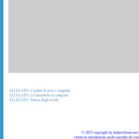
ALLEGATO: L'ordine di arrivo completo
ALLEGATO: Le classifiche di categoria
ALLEGATO: Elenco degli iscritti
© 2015 copyright by italiaciclismo.net | T
vietata la riproduzione anche parziale dei co