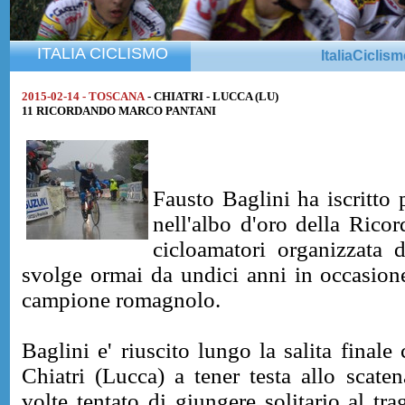
ITALIA CICLISMO
ItaliaCiclis
2015-02-14 - TOSCANA
- CHIATRI - LUCCA (LU)
11 RICORDANDO MARCO PANTANI
Fausto Baglini ha iscritto 
nell'albo d'oro della Rico
cicloamatori organizzata 
svolge ormai da undici anni in occasione
campione romagnolo.
Baglini e' riuscito lungo la salita finale 
Chiatri (Lucca) a tener testa allo scate
volte tentato di giungere solitario al tr