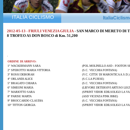
ITALIA CICLISMO
ItaliaCiclis
2012-05-13 - FRIULI VENEZIA GIULIA
- SAN MARCO DI MERETO DI 
8 TROFEO AS DON BOSCO di Km. 51,200
.
ORDINE DI ARRIVO:
1° WACKERMANN SARA
(POL.MOLINELLO ASD - FOOTON S
2° SPEROTTO MARIA VITTORIA
(S.C. VECCHIA FONTANA)
3° ROSSI DEBORAH
(V.C. CITTA' DI MAROSTICA A.S.D.)
4° ORLANDI ALICE
(S.C.LA PUJESE)
5° BRAGATO CHIARA
(S.C. VECCHIA FONTANA)
6° SIMEONI MARIA
(LIEVORE DETERSIVI ARTUSO LEG
7° MARIOTTO SARA
(SPRINT VIDOR EDILSOLIGO LA VA
8° PARISE MARTA
(ASD VICENZA PINK BIKE)
9° BROCCARDO CLAUDIA
(S.C. VECCHIA FONTANA)
10° TITTON GIORGIA
(SPRINT VIDOR EDILSOLIGO LA VA