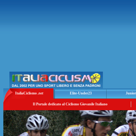
ItaliaCiclismo
.net
Elite-Under23
Junior
Il Portale dedicato al Ciclismo Giovanile Italiano