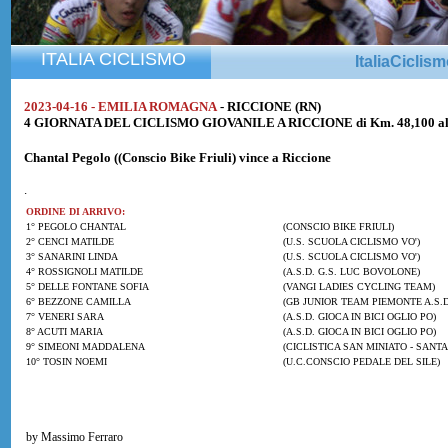
ITALIA CICLISMO
ItaliaCiclis
2023-04-16 - EMILIA ROMAGNA
- RICCIONE (RN)
4 GIORNATA DEL CICLISMO GIOVANILE A RICCIONE di Km. 48,100 alla
Chantal Pegolo
((Conscio Bike Friuli) vince a Riccione
.
ORDINE DI ARRIVO:
1° PEGOLO CHANTAL
(CONSCIO BIKE FRIULI)
2° CENCI MATILDE
(U.S. SCUOLA CICLISMO VO')
3° SANARINI LINDA
(U.S. SCUOLA CICLISMO VO')
4° ROSSIGNOLI MATILDE
(A.S.D. G.S. LUC BOVOLONE)
5° DELLE FONTANE SOFIA
(VANGI LADIES CYCLING TEAM)
6° BEZZONE CAMILLA
(GB JUNIOR TEAM PIEMONTE A.S.D
7° VENERI SARA
(A.S.D. GIOCA IN BICI OGLIO PO)
8° ACUTI MARIA
(A.S.D. GIOCA IN BICI OGLIO PO)
9° SIMEONI MADDALENA
(CICLISTICA SAN MINIATO - SANTA
10° TOSIN NOEMI
(U.C.CONSCIO PEDALE DEL SILE)
by Massimo Ferraro