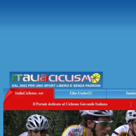
ItaliaCiclismo
.net
Elite-Under23
Junior
Il Portale dedicato al Ciclismo Giovanile Italiano