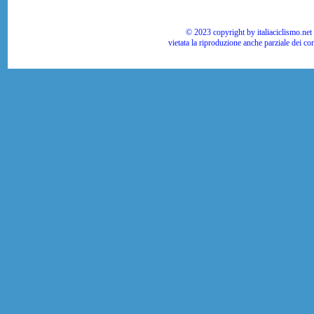
© 2023 copyright by italiaciclismo.net | T
vietata la riproduzione anche parziale dei co