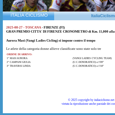
ITALIA CICLISMO
ItaliaCiclis
2025-08-27 - TOSCANA
- FIRENZE (FI)
GRAN PREMIO CITTA' DI FIRENZE CRONOMETRO di Km. 11,000 alla m
Aurora Masi
(Vangi Ladies Cicling) si impone contro il tempo
Le atlete della categoria donne allieve classificate sono state solo tre
ORDINE DI ARRIVO:
1° MASI AURORA
(VANGI LADIES CYCLING TEAM)
2° CAMPANI GIULIA
(U.C.DONORATICO) a 1'09"
3° TRAVERSI LINDA
(U.C.DONORATICO) a 1'18"
© 2025 copyright by italiaciclismo.net | T
vietata la riproduzione anche parziale dei co