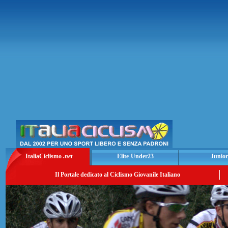
ItaliaCiclismo
.net
Elite-Under23
Junior
Il Portale dedicato al Ciclismo Giovanile Italiano