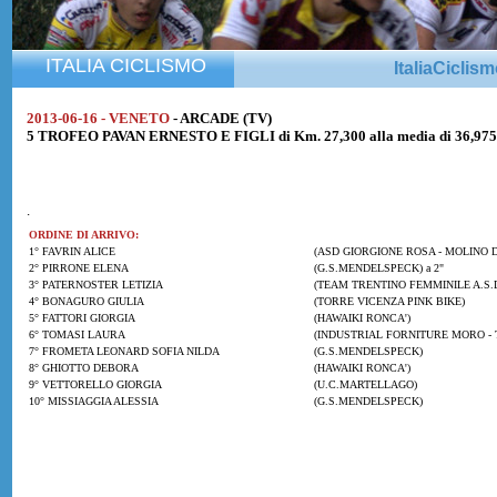
ITALIA CICLISMO
ItaliaCiclis
2013-06-16 - VENETO
- ARCADE (TV)
5 TROFEO PAVAN ERNESTO E FIGLI di Km. 27,300 alla media di 36,97
.
ORDINE DI ARRIVO:
1° FAVRIN ALICE
(ASD GIORGIONE ROSA - MOLINO D
2° PIRRONE ELENA
(G.S.MENDELSPECK) a 2"
3° PATERNOSTER LETIZIA
(TEAM TRENTINO FEMMINILE A.S.D
4° BONAGURO GIULIA
(TORRE VICENZA PINK BIKE)
5° FATTORI GIORGIA
(HAWAIKI RONCA')
6° TOMASI LAURA
(INDUSTRIAL FORNITURE MORO - 
7° FROMETA LEONARD SOFIA NILDA
(G.S.MENDELSPECK)
8° GHIOTTO DEBORA
(HAWAIKI RONCA')
9° VETTORELLO GIORGIA
(U.C.MARTELLAGO)
10° MISSIAGGIA ALESSIA
(G.S.MENDELSPECK)