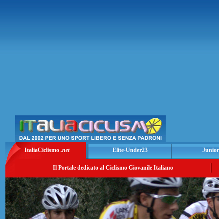
ItaliaCiclismo
.net
Elite-Under23
Junior
Il Portale dedicato al Ciclismo Giovanile Italiano