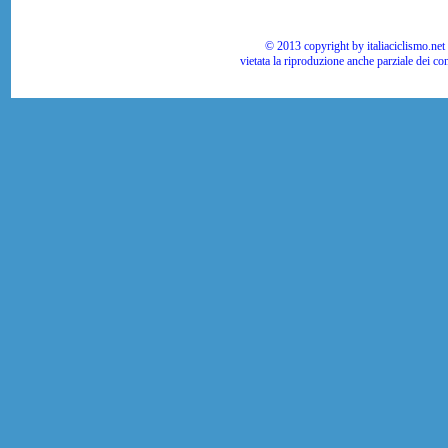
© 2013 copyright by italiaciclismo.net | T
vietata la riproduzione anche parziale dei co