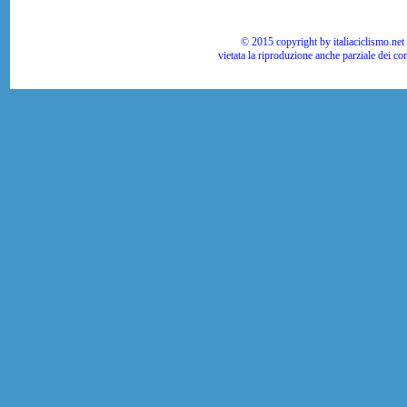
© 2015 copyright by italiaciclismo.net | T
vietata la riproduzione anche parziale dei co