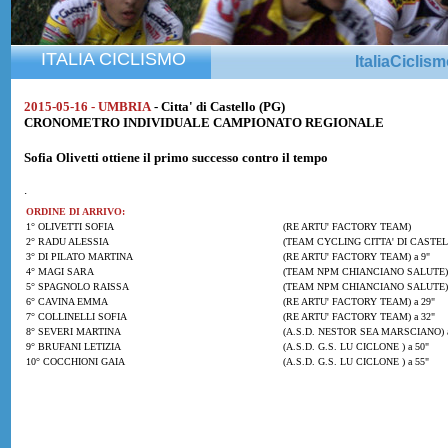
ITALIA CICLISMO
ItaliaCiclis
2015-05-16 - UMBRIA
- Citta' di Castello (PG)
CRONOMETRO INDIVIDUALE CAMPIONATO REGIONALE
Sofia Olivetti
ottiene il primo successo contro il tempo
.
ORDINE DI ARRIVO:
1° OLIVETTI SOFIA
(RE ARTU' FACTORY TEAM)
2° RADU ALESSIA
(TEAM CYCLING CITTA' DI CASTELL
3° DI PILATO MARTINA
(RE ARTU' FACTORY TEAM) a 9"
4° MAGI SARA
(TEAM NPM CHIANCIANO SALUTE) 
5° SPAGNOLO RAISSA
(TEAM NPM CHIANCIANO SALUTE) 
6° CAVINA EMMA
(RE ARTU' FACTORY TEAM) a 29"
7° COLLINELLI SOFIA
(RE ARTU' FACTORY TEAM) a 32"
8° SEVERI MARTINA
(A.S.D. NESTOR SEA MARSCIANO) a
9° BRUFANI LETIZIA
(A.S.D. G.S. LU CICLONE ) a 50"
10° COCCHIONI GAIA
(A.S.D. G.S. LU CICLONE ) a 55"