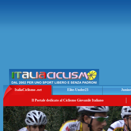
ItaliaCiclismo
.net
Elite-Under23
Junior
Il Portale dedicato al Ciclismo Giovanile Italiano