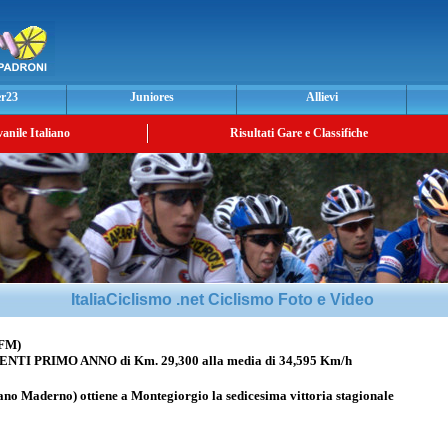
er23
Juniores
Allievi
vanile Italiano
Risultati Gare e Classifiche
ItaliaCiclismo .net Ciclismo Foto e Video
FM)
PRIMO ANNO di Km. 29,300 alla media di 34,595 Km/h
ano Maderno) ottiene a Montegiorgio la sedicesima vittoria stagionale