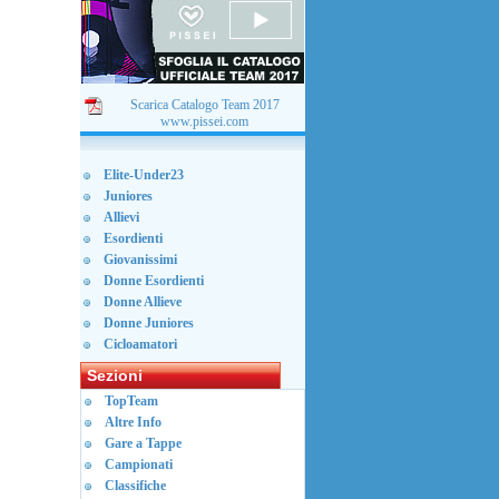
Scarica Catalogo Team 2017
www.pissei.com
Elite-Under23
Juniores
Allievi
Esordienti
Giovanissimi
Donne Esordienti
Donne Allieve
Donne Juniores
Cicloamatori
Sezioni
TopTeam
Altre Info
Gare a Tappe
Campionati
Classifiche