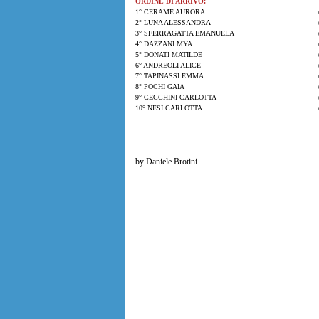
ORDINE DI ARRIVO:
1° CERAME AURORA
2° LUNA ALESSANDRA
3° SFERRAGATTA EMANUELA
4° DAZZANI MYA
5° DONATI MATILDE
6° ANDREOLI ALICE
7° TAPINASSI EMMA
8° POCHI GAIA
9° CECCHINI CARLOTTA
10° NESI CARLOTTA
by Daniele Brotini