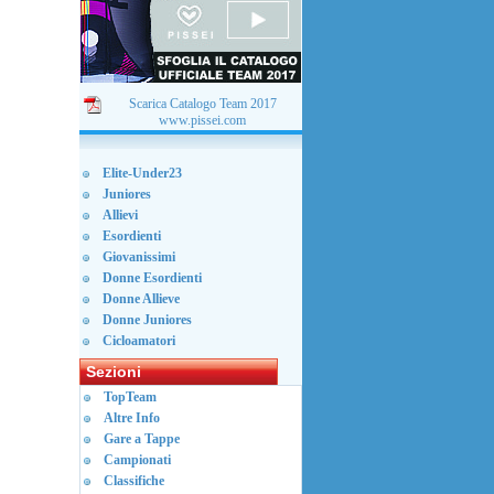
Scarica Catalogo Team 2017
www.pissei.com
Elite-Under23
Juniores
Allievi
Esordienti
Giovanissimi
Donne Esordienti
Donne Allieve
Donne Juniores
Cicloamatori
Sezioni
TopTeam
Altre Info
Gare a Tappe
Campionati
Classifiche