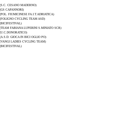
(S.C. CESANO MADERNO)
(GS CAPANNORI)
(POL. FIUMICINESE FA.I.T.ADRIATICA)
(FOLIGNO CYCLING TEAM ASD)
(BICIFESTIVAL)
(TEAM FABIANA LUPERINI S.MINIATO SCR)
(U.C.DONORATICO)
(A.S.D. GIOCA IN BICI OGLIO PO)
(VANGI LADIES CYCLING TEAM)
(BICIFESTIVAL)