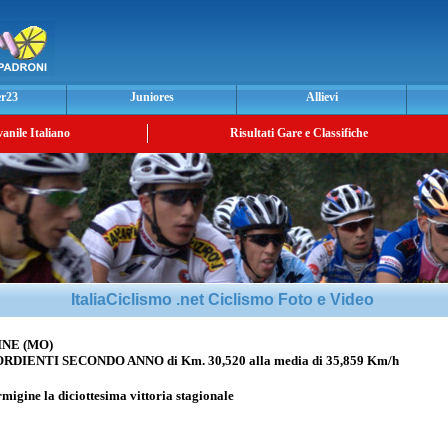
er23
Juniores
Allievi
vanile Italiano
Risultati Gare e Classifiche
ItaliaCiclismo .net Ciclismo Foto e Video
INE (MO)
IENTI SECONDO ANNO di Km. 30,520 alla media di 35,859 Km/h
igine la diciottesima vittoria stagionale