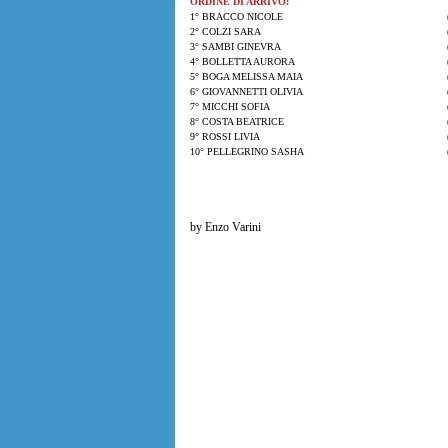
ORDINE DI ARRIVO:
1° BRACCO NICOLE
2° COLZI SARA
3° SAMBI GINEVRA
4° BOLLETTA AURORA
5° BOGA MELISSA MAIA
6° GIOVANNETTI OLIVIA
7° MICCHI SOFIA
8° COSTA BEATRICE
9° ROSSI LIVIA
10° PELLEGRINO SASHA
by Enzo Varini