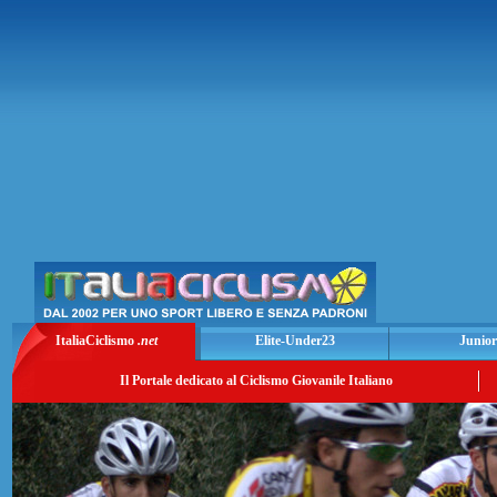
ItaliaCiclismo
.net
Elite-Under23
Junior
Il Portale dedicato al Ciclismo Giovanile Italiano