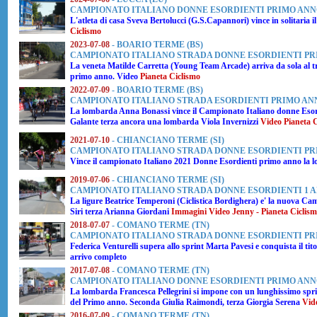
CAMPIONATO ITALIANO DONNE ESORDIENTI PRIMO AN
L'atleta di casa
Sveva Bertolucci
(G.S.Capannori) vince in solitaria
Ciclismo
2023-07-08
- BOARIO TERME (BS)
CAMPIONATO ITALIANO STRADA DONNE ESORDIENTI P
La veneta
Matilde Carretta
(Young Team Arcade) arriva da sola al t
primo anno. Video
Pianeta Ciclismo
2022-07-09
- BOARIO TERME (BS)
CAMPIONATO ITALIANO STRADA ESORDIENTI PRIMO A
La lombarda
Anna Bonassi
vince il Campionato Italiano donne Esor
Galante terza ancora una lombarda Viola Invernizzi
Video Pianeta 
2021-07-10
- CHIANCIANO TERME (SI)
CAMPIONATO ITALIANO STRADA DONNE ESORDIENTI P
Vince il campionato Italiano 2021 Donne Esordienti primo anno la
2019-07-06
- CHIANCIANO TERME (SI)
CAMPIONATO ITALIANO STRADA DONNE ESORDIENTI 1 
La ligure
Beatrice Temperoni
(Ciclistica Bordighera) e' la nuova C
Siri
terza
Arianna Giordani
Immagini Video Jenny - Pianeta Ciclis
2018-07-07
- COMANO TERME (TN)
CAMPIONATO ITALIANO STRADA DONNE ESORDIENTI P
Federica Venturelli
supera allo sprint
Marta Pavesi
e conquista il ti
arrivo completo
2017-07-08
- COMANO TERME (TN)
CAMPIONATO ITALIANO DONNE ESORDIENTI PRIMO AN
La lombarda
Francesca Pellegrini
si impone con un lunghissimo spri
del Primo anno. Seconda Giulia Raimondi, terza Giorgia Serena
Vid
2016-07-09
- COMANO TERME (TN)