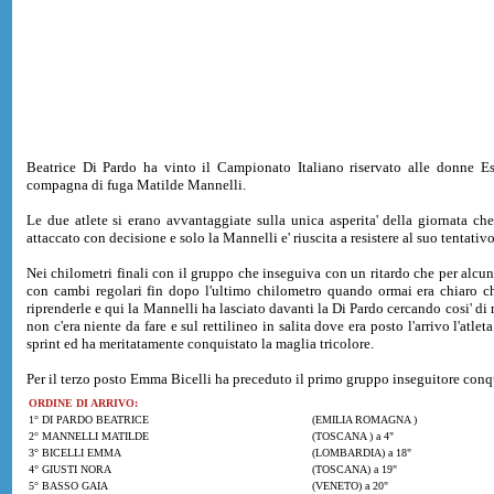
Beatrice Di Pardo ha vinto il Campionato Italiano riservato alle donne E
compagna di fuga Matilde Mannelli.
Le due atlete si erano avvantaggiate sulla unica asperita' della giornata ch
attaccato con decisione e solo la Mannelli e' riuscita a resistere al suo tentativo
Nei chilometri finali con il gruppo che inseguiva con un ritardo che per alcu
con cambi regolari fin dopo l'ultimo chilometro quando ormai era chiaro ch
riprenderle e qui la Mannelli ha lasciato davanti la Di Pardo cercando cosi' di 
non c'era niente da fare e sul rettilineo in salita dove era posto l'arrivo l'atl
sprint ed ha meritatamente conquistato la maglia tricolore.
Per il terzo posto Emma Bicelli ha preceduto il primo gruppo inseguitore conqu
ORDINE DI ARRIVO:
1° DI PARDO BEATRICE
(EMILIA ROMAGNA )
2° MANNELLI MATILDE
(TOSCANA ) a 4"
3° BICELLI EMMA
(LOMBARDIA) a 18"
4° GIUSTI NORA
(TOSCANA) a 19"
5° BASSO GAIA
(VENETO) a 20"