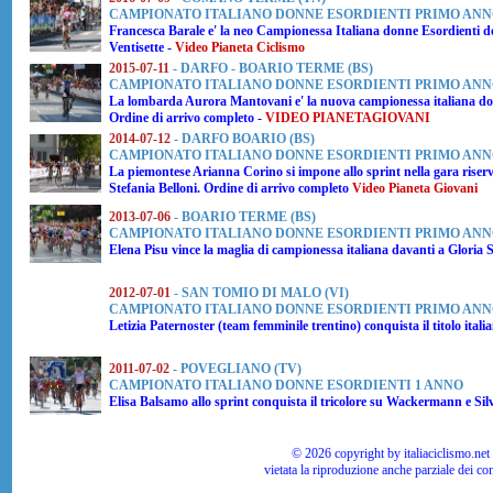
CAMPIONATO ITALIANO DONNE ESORDIENTI PRIMO AN
Francesca Barale
e' la neo Campionessa Italiana donne Esordienti d
Ventisette -
Video Pianeta Ciclismo
2015-07-11
- DARFO - BOARIO TERME (BS)
CAMPIONATO ITALIANO DONNE ESORDIENTI PRIMO AN
La lombarda
Aurora Mantovani
e' la nuova campionessa italiana d
Ordine di arrivo completo -
VIDEO PIANETAGIOVANI
2014-07-12
- DARFO BOARIO (BS)
CAMPIONATO ITALIANO DONNE ESORDIENTI PRIMO AN
La piemontese
Arianna Corino
si impone allo sprint nella gara rise
Stefania Belloni.
Ordine di arrivo completo
Video Pianeta Giovani
2013-07-06
- BOARIO TERME (BS)
CAMPIONATO ITALIANO DONNE ESORDIENTI PRIMO AN
Elena Pisu
vince la maglia di campionessa italiana davanti a
Gloria 
2012-07-01
- SAN TOMIO DI MALO (VI)
CAMPIONATO ITALIANO DONNE ESORDIENTI PRIMO AN
Letizia Paternoster (team femminile trentino) conquista il titolo itali
2011-07-02
- POVEGLIANO (TV)
CAMPIONATO ITALIANO DONNE ESORDIENTI 1 ANNO
Elisa Balsamo allo sprint conquista il tricolore su Wackermann e Silv
© 2026 copyright by italiaciclismo.net | T
vietata la riproduzione anche parziale dei co