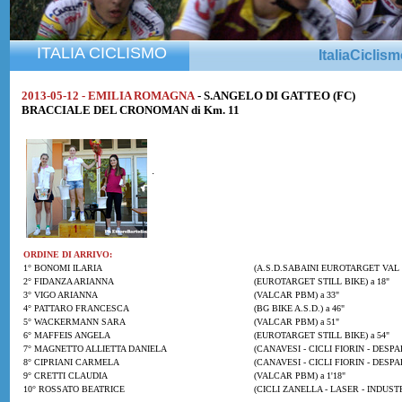
ITALIA CICLISMO
ItaliaCiclis
2013-05-12 - EMILIA ROMAGNA
- S.ANGELO DI GATTEO (FC)
BRACCIALE DEL CRONOMAN di Km. 11
.
ORDINE DI ARRIVO:
1° BONOMI ILARIA
(A.S.D.SABAINI EUROTARGET VAL D
2° FIDANZA ARIANNA
(EUROTARGET STILL BIKE) a 18"
3° VIGO ARIANNA
(VALCAR PBM) a 33"
4° PATTARO FRANCESCA
(BG BIKE A.S.D.) a 46"
5° WACKERMANN SARA
(VALCAR PBM) a 51"
6° MAFFEIS ANGELA
(EUROTARGET STILL BIKE) a 54"
7° MAGNETTO ALLIETTA DANIELA
(CANAVESI - CICLI FIORIN - DESPAR)
8° CIPRIANI CARMELA
(CANAVESI - CICLI FIORIN - DESPAR)
9° CRETTI CLAUDIA
(VALCAR PBM) a 1'18"
10° ROSSATO BEATRICE
(CICLI ZANELLA - LASER - INDUSTRI