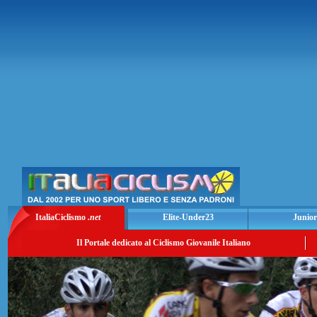
ItaliaCiclismo
.net
Elite-Under23
Junior
Il Portale dedicato al Ciclismo Giovanile Italiano