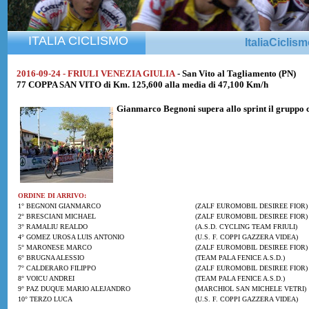
ITALIA CICLISMO
ItaliaCiclis
2016-09-24 - FRIULI VENEZIA GIULIA
- San Vito al Tagliamento (PN)
77 COPPA SAN VITO di Km. 125,600 alla media di 47,100 Km/h
Gianmarco Begnoni
supera allo sprint il gruppo
ORDINE DI ARRIVO:
1° BEGNONI GIANMARCO
(ZALF EUROMOBIL DESIREE FIOR)
2° BRESCIANI MICHAEL
(ZALF EUROMOBIL DESIREE FIOR)
3° RAMALIU REALDO
(A.S.D. CYCLING TEAM FRIULI)
4° GOMEZ UROSA LUIS ANTONIO
(U.S. F. COPPI GAZZERA VIDEA)
5° MARONESE MARCO
(ZALF EUROMOBIL DESIREE FIOR)
6° BRUGNA ALESSIO
(TEAM PALA FENICE A.S.D.)
7° CALDERARO FILIPPO
(ZALF EUROMOBIL DESIREE FIOR)
8° VOICU ANDREI
(TEAM PALA FENICE A.S.D.)
9° PAZ DUQUE MARIO ALEJANDRO
(MARCHIOL SAN MICHELE VETRI)
10° TERZO LUCA
(U.S. F. COPPI GAZZERA VIDEA)