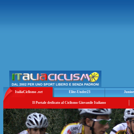
ItaliaCiclismo
.net
Elite-Under23
Junior
Il Portale dedicato al Ciclismo Giovanile Italiano