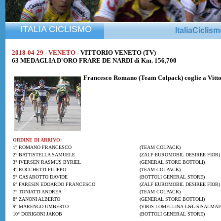
ITALIA CICLISMO
ItaliaCiclis
2018-04-29 - VENETO
- VITTORIO VENETO (TV)
63 MEDAGLIA D'ORO FRARE DE NARDI di Km. 156,700
Francesco Romano
(Team Colpack) coglie a Vitto
ORDINE DI ARRIVO:
1° ROMANO FRANCESCO
(TEAM COLPACK)
2° BATTISTELLA SAMUELE
(ZALF EUROMOBIL DESIREE FIOR)
3° IVERSEN RASMUS BYRIEL
(GENERAL STORE BOTTOLI)
4° ROCCHETTI FILIPPO
(TEAM COLPACK)
5° CASAROTTO DAVIDE
(BOTTOLI GENERAL STORE)
6° FARESIN EDOARDO FRANCESCO
(ZALF EUROMOBIL DESIREE FIOR)
7° TONIATTI ANDREA
(TEAM COLPACK)
8° ZANONI ALBERTO
(GENERAL STORE BOTTOLI)
9° MARENGO UMBERTO
(VIRIS-LOMELLINA-L&L-SISALMAT
10° DORIGONI JAKOB
(BOTTOLI GENERAL STORE)