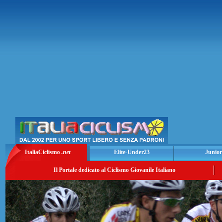
ItaliaCiclismo
.net
Elite-Under23
Junior
Il Portale dedicato al Ciclismo Giovanile Italiano