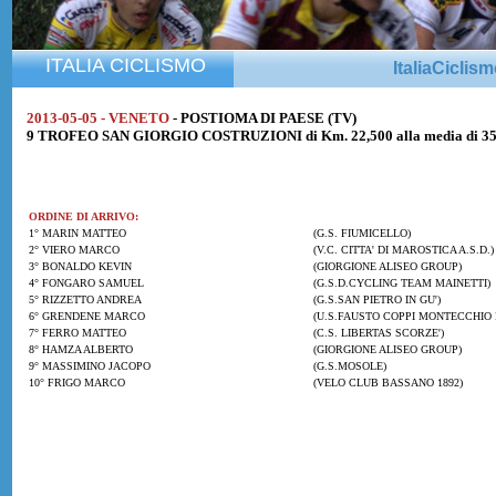
ITALIA CICLISMO
ItaliaCiclis
2013-05-05 - VENETO
- POSTIOMA DI PAESE (TV)
9 TROFEO SAN GIORGIO COSTRUZIONI di Km. 22,500 alla media di 35
ORDINE DI ARRIVO:
1° MARIN MATTEO
(G.S. FIUMICELLO)
2° VIERO MARCO
(V.C. CITTA' DI MAROSTICA A.S.D.)
3° BONALDO KEVIN
(GIORGIONE ALISEO GROUP)
4° FONGARO SAMUEL
(G.S.D.CYCLING TEAM MAINETTI)
5° RIZZETTO ANDREA
(G.S.SAN PIETRO IN GU')
6° GRENDENE MARCO
(U.S.FAUSTO COPPI MONTECCHIO
7° FERRO MATTEO
(C.S. LIBERTAS SCORZE')
8° HAMZA ALBERTO
(GIORGIONE ALISEO GROUP)
9° MASSIMINO JACOPO
(G.S.MOSOLE)
10° FRIGO MARCO
(VELO CLUB BASSANO 1892)