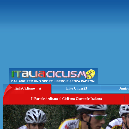
ItaliaCiclismo
.net
Elite-Under23
Junior
Il Portale dedicato al Ciclismo Giovanile Italiano