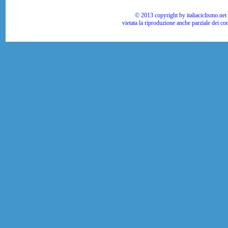
© 2013 copyright by italiaciclismo.net | T
vietata la riproduzione anche parziale dei co