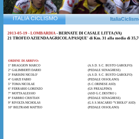
ITALIA CICLISMO
ItaliaCiclis
2013-05-19 - LOMBARDIA
- BERNATE DI CASALE LITTA (VA)
21 TROFEO AZIENDA AGRICOLA PASQUE' di Km. 31 alla media di 35,
ORDINE DI ARRIVO:
1° BRAGGION MARCO
(A.S.D. S.C. BUSTO GAROLFO)
2° GALIMBERTI DARIO
(PEDALE SENAGHESE)
3° PARISINI NICOLO'
(A.S.D. S.C. BUSTO GAROLFO)
4° GARZI FABIO
(PEDALE OSSOLANO)
5° TOMA NICOLAE
(S.C.ORINESE ASD)
6° FERRARIO LORENZO
(GS PREALPINO)
7° MOTTA ALESSIO
(ASD G.C.DESTRO )
8° FABBRO CRISTIAN
(PEDALE SENAGHESE)
9° RIVOLTA NICHOLAS
(G.S.S.MACARIO "V.BIOLO" ASD)
10° BELTRAMI MATTEO
(PEDALE OSSOLANO)