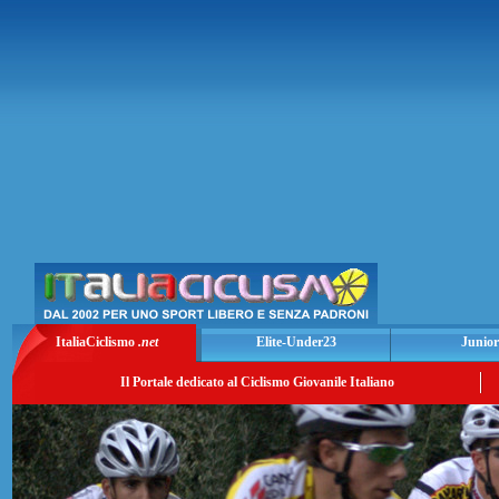
ItaliaCiclismo
.net
Elite-Under23
Junior
Il Portale dedicato al Ciclismo Giovanile Italiano