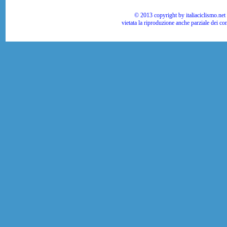
© 2013 copyright by italiaciclismo.net | T
vietata la riproduzione anche parziale dei co