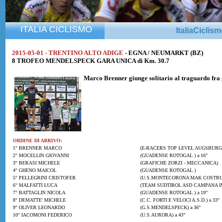
ITALIA CICLISMO
ItaliaCiclis
2015-05-01 - TRENTINO ALTO ADIGE
- EGNA / NEUMARKT (BZ)
8 TROFEO MENDELSPECK GARA UNICA di Km. 30.7
Marco Brenner
giunge solitario al traguardo fra 
ORDINE DI ARRIVO:
1° BRENNER MARCO
(E-RACERS TOP LEVEL AUGSBURG
2° MOCELLIN GIOVANNI
(GUADENSE ROTOGAL ) a 16"
3° BERASI MICHELE
(GRAFICHE ZORZI - MECCANICA)
4° GHENO MAICOL
(GUADENSE ROTOGAL )
5° PELLEGRINI CRISTOFER
(U.S.MONTECORONA MAK COSTRUZ
6° MALFATTI LUCA
(TEAM SUDTIROL ASD CAMPANA I
7° BATTAGLIN NICOLA
(GUADENSE ROTOGAL ) a 19"
8° DEMATTE' MICHELE
(C.C. FORTI E VELOCI A.S.D.) a 33"
9° OLIVER LEONARDO
(G.S.MENDELSPECK) a 36"
10° IACOMONI FEDERICO
(U.S.AURORA) a 43"