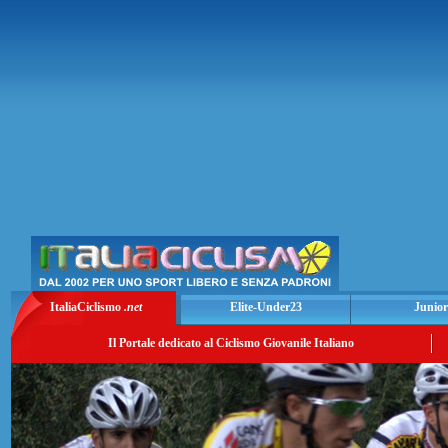
ItaliaCiclismo
.net
Elite-Under23
Junior
Il Portale dedicato al Ciclismo Giovanile Italiano