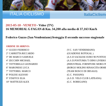
ITALIA CICLISMO
ItaliaCiclis
2015-05-10 - VENETO
- Vidor (TV)
16 MEMORIAL G FAGAN di Km. 34,200 alla media di 37,163 Km/h
Federico Guzzo
(San Vendemiano) festeggia il secondo successo stagionale
ORDINE DI ARRIVO:
1° GUZZO FEDERICO
(V.C. SAN VENDEMIANO)
2° CARRETTA RICCARDO
(GUADENSE ROTOGAL )
3° DE MARCO SAMUELE
(A.S.D SACILESE EURO 90 PUNTO3
4° ZECCHIN MICHAEL
(A.S.D.POSTUMIA 73 DINO LIVIERO
5° VETTORELLO LEONARDO
(INDUSTRIAL FORNITURE MORO-T
6° MARONESE LUCA
(BORGO MOLINO RINASCITA ORME
7° VETTOREL MARCO
(TEAM BOSCO DI ORSAGO)
8° POLESE ALESSIO
(G.C. PASIANO)
9° STAFFUS ELIA
(A.S.D. VELO CLUB LATISANA)
10° MATTIUZZI ALEX
(G.C. ROBEGANO)