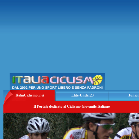
ItaliaCiclismo
.net
Elite-Under23
Junior
Il Portale dedicato al Ciclismo Giovanile Italiano