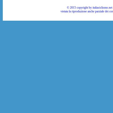
© 2015 copyright by italiaciclismo.net | T
vietata la riproduzione anche parziale dei co