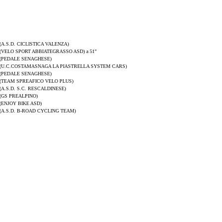
(A.S.D. CICLISTICA VALENZA)
(VELO SPORT ABBIATEGRASSO ASD) a 51"
(PEDALE SENAGHESE)
(U.C.COSTAMASNAGA LA PIASTRELLA SYSTEM CARS)
(PEDALE SENAGHESE)
(TEAM SPREAFICO VELO PLUS)
(A.S.D. S.C. RESCALDINESE)
(GS PREALPINO)
(ENJOY BIKE ASD)
(A.S.D. B-ROAD CYCLING TEAM)