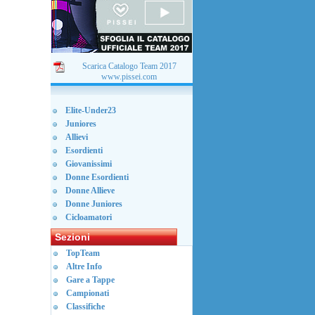
Scarica Catalogo Team 2017
www.pissei.com
Elite-Under23
Juniores
Allievi
Esordienti
Giovanissimi
Donne Esordienti
Donne Allieve
Donne Juniores
Cicloamatori
Sezioni
TopTeam
Altre Info
Gare a Tappe
Campionati
Classifiche