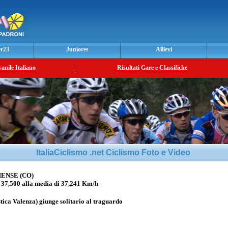
er23
Juniores
Allievi
vanile Italiano
Risultati Gare e Classifiche
ItaliaCiclismo .net Ciclismo Foto e Video
ENSE (CO)
,500 alla media di 37,241 Km/h
stica Valenza) giunge solitario al traguardo