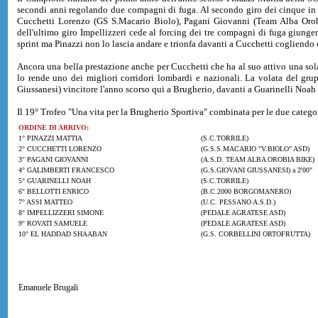
secondi anni regolando due compagni di fuga. Al secondo giro dei cinque in 
Cucchetti Lorenzo (GS S.Macario Biolo), Pagani Giovanni (Team Alba Orobi
dell'ultimo giro Impellizzeri cede al forcing dei tre compagni di fuga giunge
sprint ma Pinazzi non lo lascia andare e trionfa davanti a Cucchetti cogliendo c
Ancora una bella prestazione anche per Cucchetti che ha al suo attivo una so
lo rende uno dei migliori corridori lombardi e nazionali. La volata del gru
Giussanesi) vincitore l'anno scorso qui a Brugherio, davanti a Guarinelli Noah 
Il 19° Trofeo "Una vita per la Brugherio Sportiva" combinata per le due categor
ORDINE DI ARRIVO:
1° PINAZZI MATTIA
(S.C.TORRILE)
2° CUCCHETTI LORENZO
(G.S.S.MACARIO "V.BIOLO" ASD)
3° PAGANI GIOVANNI
(A.S.D. TEAM ALBA OROBIA BIKE)
4° GALIMBERTI FRANCESCO
(G.S.GIOVANI GIUSSANESI) a 2'00"
5° GUARINELLI NOAH
(S.C.TORRILE)
6° BELLOTTI ENRICO
(B.C.2000 BORGOMANERO)
7° ASSI MATTEO
(U.C. PESSANO A.S.D.)
8° IMPELLIZZERI SIMONE
(PEDALE AGRATESE ASD)
9° ROVATI SAMUELE
(PEDALE AGRATESE ASD)
10° EL HADDAD SHAABAN
(G.S. CORBELLINI ORTOFRUTTA)
Emanuele Brugali