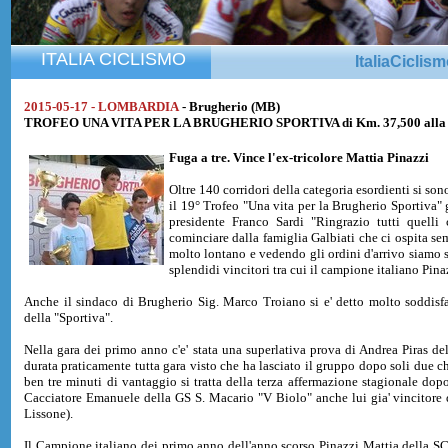
ITALIA CICLISMO
ItaliaCiclis
2015-05-17 - LOMBARDIA
- Brugherio (MB)
TROFEO UNA VITA PER LA BRUGHERIO SPORTIVA di Km. 37,500 alla m
Fuga a tre. Vince l'ex-tricolore
Mattia Pinazzi
Oltre 140 corridori della categoria esordienti si so
il 19° Trofeo "Una vita per la Brugherio Sportiva" g
presidente Franco Sardi "Ringrazio tutti quelli
cominciare dalla famiglia Galbiati che ci ospita s
molto lontano e vedendo gli ordini d'arrivo siamo s
splendidi vincitori tra cui il campione italiano Pina
Anche il sindaco di Brugherio Sig. Marco Troiano si e' detto molto soddisfa
della "Sportiva".
Nella gara dei primo anno c'e' stata una superlativa prova di Andrea Piras 
durata praticamente tutta gara visto che ha lasciato il gruppo dopo soli due ch
ben tre minuti di vantaggio si tratta della terza affermazione stagionale dop
Cacciatore Emanuele della GS S. Macario "V Biolo" anche lui gia' vincitore
Lissone).
Il Campione italiano dei primo anno dell'anno scorso Pinazzi Mattia della SC To