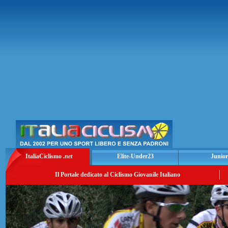
ItaliaCiclismo
.net
Elite-Under23
Junior
Il Portale dedicato al Ciclismo Giovanile Italiano