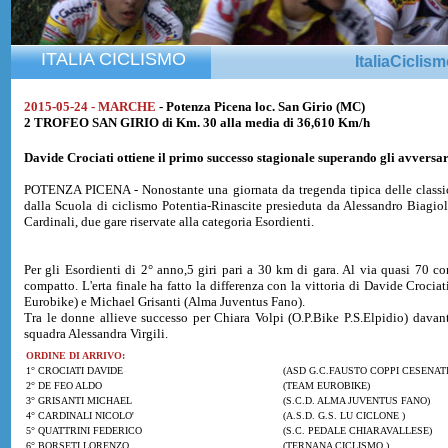
ITALIA CICLISMO
ItaliaCiclis
2015-05-24 - MARCHE
- Potenza Picena loc. San Girio (MC)
2 TROFEO SAN GIRIO di Km. 30 alla media di 36,610 Km/h
Davide Crociati
ottiene il primo successo stagionale superando gli avversari
POTENZA PICENA - Nonostante una giornata da tregenda tipica delle classic
dalla Scuola di ciclismo Potentia-Rinascite presieduta da Alessandro Biagiol
Cardinali, due gare riservate alla categoria Esordienti.
Per gli Esordienti di 2° anno,5 giri pari a 30 km di gara. Al via quasi 70 c
compatto. L'erta finale ha fatto la differenza con la vittoria di Davide Croc
Eurobike) e Michael Grisanti (Alma Juventus Fano).
Tra le donne allieve successo per Chiara Volpi (O.P.Bike P.S.Elpidio) dava
squadra Alessandra Virgili.
ORDINE DI ARRIVO:
1° CROCIATI DAVIDE
(ASD G.C.FAUSTO COPPI CESENAT
2° DE FEO ALDO
(TEAM EUROBIKE)
3° GRISANTI MICHAEL
(S.C.D. ALMA JUVENTUS FANO)
4° CARDINALI NICOLO'
(A.S.D. G.S. LU CICLONE )
5° QUATTRINI FEDERICO
(S.C. PEDALE CHIARAVALLESE)
6° BORSETI LORENZO
(TERNANA CICLISMO )