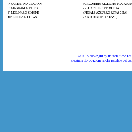
7° COSENTINO GIOVANNI
(G.S.GUBBIO CICLISMO MOCAIANA
8° MAGNANI MATTEO
(VELO CLUB CATTOLICA)
9° MOLINARO SIMONE
(PEDALE AZZURRO RINASCITA)
10° CHIOLA NICOLAS
(A.S.D.DIGIOTEK TEAM )
© 2015 copyright by italiaciclismo.net | T
vietata la riproduzione anche parziale dei co