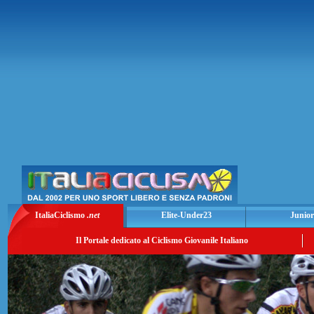
ItaliaCiclismo
.net
Elite-Under23
Junior
Il Portale dedicato al Ciclismo Giovanile Italiano