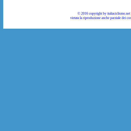
© 2016 copyright by italiaciclismo.net | T
vietata la riproduzione anche parziale dei co