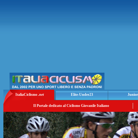
ItaliaCiclismo
.net
Elite-Under23
Junior
Il Portale dedicato al Ciclismo Giovanile Italiano