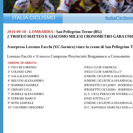
ITALIA CICLISMO
ItaliaCiclis
2016-09-10 - LOMBARDIA
- San Pellegrino Terme (BG)
2 TROFEO MATTEO E GIACOMO MILESI CRONOMETRO GARA UNICA di 
A sorpresa
Lorenzo Facchi
(V.C.Sarnico) vince la crono di San Pellegrino 
Lorenzo Facchi e' il nuovo Campione Provinciale Bergamasco a Cronometro
ORDINE DI ARRIVO:
1° FACCHI LORENZO
(VELO CLUB SARNICO)
2° COLOSIO LINO
(VELO CLUB SARNICO) a 5"
3° SALA ALESSANDRO
(UNIONE CICLISTICA OSSANESGA) a
4° BELUSSI ALESSANDRO
(UNIONE CICLISTICA OSSANESGA) a
5° BARBERA DANIELE
(PROGETTO CICLISMO - RODENGO S.
6° GRISAFI LUCA
(PROGETTO CICLISMO - RODENGO S.
7° ROMELE ALESSANDRO
(G.S. CICLI PERACCHI SOVERE) a 1
8° FERRARI MARCO
(OSIO SOTTO) a 11"
9° ROTA SAMUELE
(UNIONE CICLISTICA OSSANESGA) a
10° COLOMBO GREGORIO
(V.C. RAFFAELE MARCOLI ASD) a 1