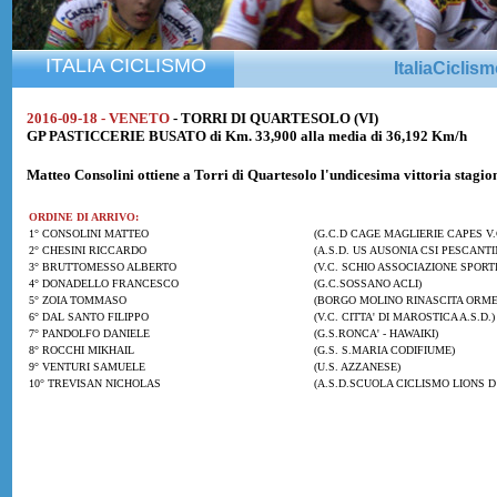
ITALIA CICLISMO
ItaliaCiclis
2016-09-18 - VENETO
- TORRI DI QUARTESOLO (VI)
GP PASTICCERIE BUSATO di Km. 33,900 alla media di 36,192 Km/h
Matteo Consolini
ottiene a Torri di Quartesolo l'undicesima vittoria stagio
ORDINE DI ARRIVO:
1° CONSOLINI MATTEO
(G.C.D CAGE MAGLIERIE CAPES V.
2° CHESINI RICCARDO
(A.S.D. US AUSONIA CSI PESCANTI
3° BRUTTOMESSO ALBERTO
(V.C. SCHIO ASSOCIAZIONE SPORT
4° DONADELLO FRANCESCO
(G.C.SOSSANO ACLI)
5° ZOIA TOMMASO
(BORGO MOLINO RINASCITA ORME
6° DAL SANTO FILIPPO
(V.C. CITTA' DI MAROSTICA A.S.D.)
7° PANDOLFO DANIELE
(G.S.RONCA' - HAWAIKI)
8° ROCCHI MIKHAIL
(G.S. S.MARIA CODIFIUME)
9° VENTURI SAMUELE
(U.S. AZZANESE)
10° TREVISAN NICHOLAS
(A.S.D.SCUOLA CICLISMO LIONS D