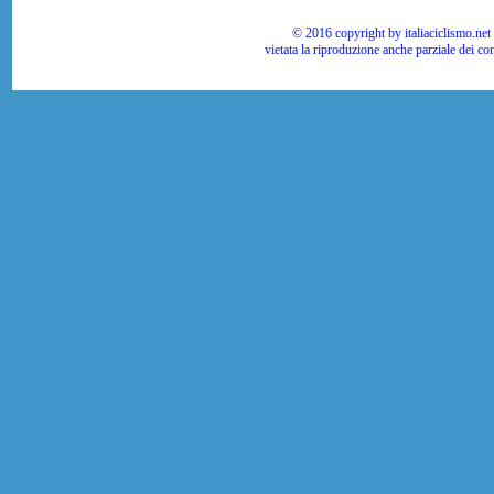
© 2016 copyright by italiaciclismo.net | T
vietata la riproduzione anche parziale dei co