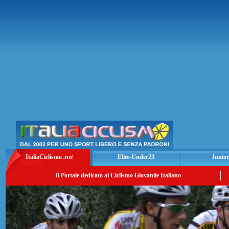
ItaliaCiclismo
.net
Elite-Under23
Junior
Il Portale dedicato al Ciclismo Giovanile Italiano