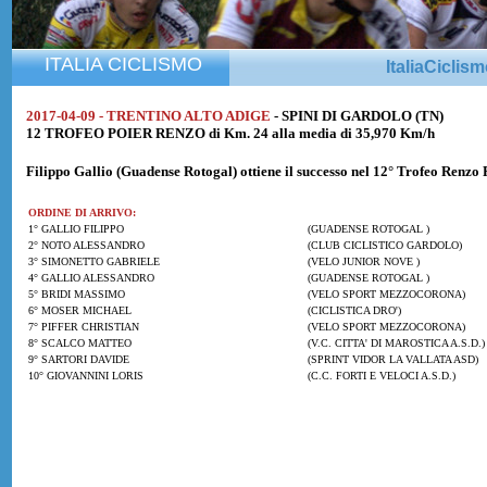
ITALIA CICLISMO
ItaliaCiclis
2017-04-09 - TRENTINO ALTO ADIGE
- SPINI DI GARDOLO (TN)
12 TROFEO POIER RENZO di Km. 24 alla media di 35,970 Km/h
Filippo Gallio
(Guadense Rotogal) ottiene il successo nel 12° Trofeo Renzo 
ORDINE DI ARRIVO:
1° GALLIO FILIPPO
(GUADENSE ROTOGAL )
2° NOTO ALESSANDRO
(CLUB CICLISTICO GARDOLO)
3° SIMONETTO GABRIELE
(VELO JUNIOR NOVE )
4° GALLIO ALESSANDRO
(GUADENSE ROTOGAL )
5° BRIDI MASSIMO
(VELO SPORT MEZZOCORONA)
6° MOSER MICHAEL
(CICLISTICA DRO')
7° PIFFER CHRISTIAN
(VELO SPORT MEZZOCORONA)
8° SCALCO MATTEO
(V.C. CITTA' DI MAROSTICA A.S.D.)
9° SARTORI DAVIDE
(SPRINT VIDOR LA VALLATA ASD)
10° GIOVANNINI LORIS
(C.C. FORTI E VELOCI A.S.D.)