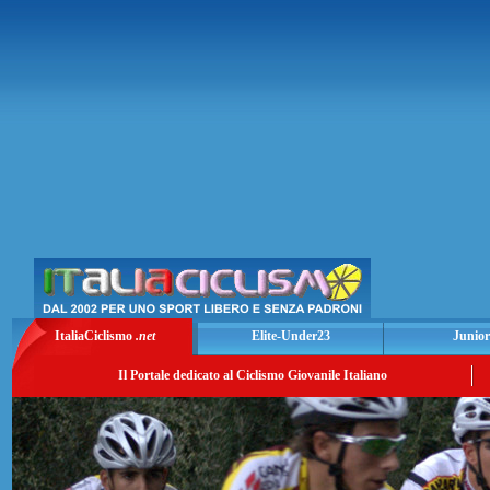
ItaliaCiclismo
.net
Elite-Under23
Junior
Il Portale dedicato al Ciclismo Giovanile Italiano