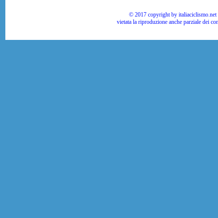
© 2017 copyright by italiaciclismo.net | T
vietata la riproduzione anche parziale dei co