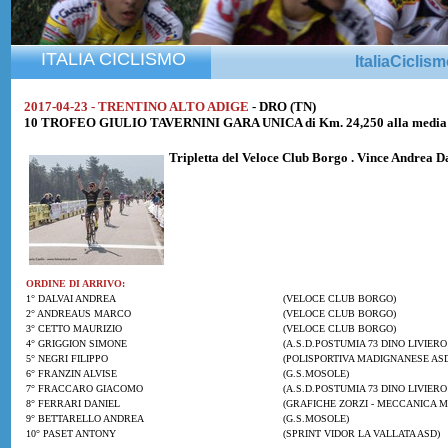
ITALIA CICLISMO
ItaliaCiclis
2017-04-23 - TRENTINO ALTO ADIGE
- DRO (TN)
10 TROFEO GIULIO TAVERNINI GARA UNICA di Km. 24,250 alla media 
Tripletta del
Veloce Club Borgo
. Vince
Andrea D
ORDINE DI ARRIVO:
1° DALVAI ANDREA
(VELOCE CLUB BORGO)
2° ANDREAUS MARCO
(VELOCE CLUB BORGO)
3° CETTO MAURIZIO
(VELOCE CLUB BORGO)
4° GRIGGION SIMONE
(A.S.D.POSTUMIA 73 DINO LIVIERO
5° NEGRI FILIPPO
(POLISPORTIVA MADIGNANESE AS
6° FRANZIN ALVISE
(G.S.MOSOLE)
7° FRACCARO GIACOMO
(A.S.D.POSTUMIA 73 DINO LIVIERO
8° FERRARI DANIEL
(GRAFICHE ZORZI - MECCANICA M
9° BETTARELLO ANDREA
(G.S.MOSOLE)
10° PASET ANTONY
(SPRINT VIDOR LA VALLATA ASD)