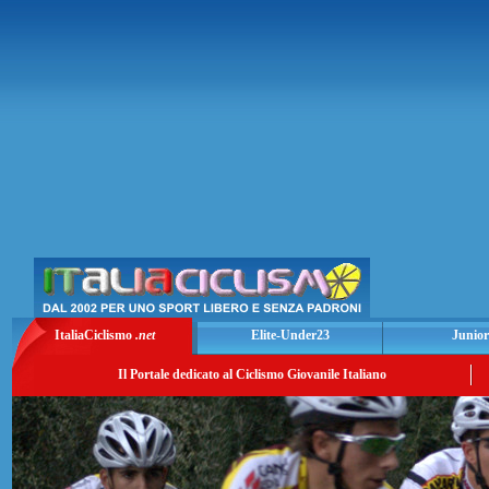
ItaliaCiclismo
.net
Elite-Under23
Junior
Il Portale dedicato al Ciclismo Giovanile Italiano