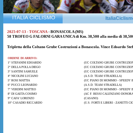
ITALIA CICLISMO
ItaliaCiclis
2025-07-13 - TOSCANA
- BONASCOLA (MS)
58 TROFEO G FALORNI GARA UNICA di Km. 38,500 alla media di 38,50
Tripletta della
Coltano Grube Costruzioni
a Bonascola. Vince
Edoardo Stef
ORDINE DI ARRIVO:
1° STEFANINI EDOARDO
(UC COLTANO GRUBE COSTRUZION
2° DELLA POLLA DIEGO
(UC COLTANO GRUBE COSTRUZION
3° SANTINI SAMUELE
(UC COLTANO GRUBE COSTRUZION
4° NICOLINI LUCIANO
(A.S.D. TEAM STRADELLA)
5° ROSI MATTIA
(UC PIANO DI MOMMIO - SPEEDY B
6° PUCCI LEONARDO
(A.S.D. TEAM STRADELLA)
7° VERDINI MATTEO
(UC PIANO DI MOMMIO - SPEEDY B
8° DI GAETA COSIMO
(AC F. BESSI CALENZANO DONORA
9° CAFA' LORENZO
(CASANO)
10° CASADIO RICCARDO
(U.S. FORTI E LIBERI - ZANETTI CIC