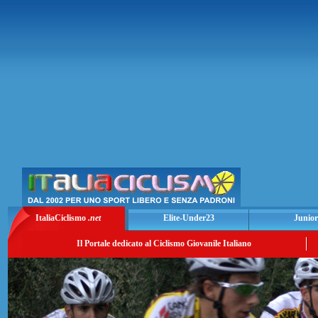
ItaliaCiclismo
.net
Elite-Under23
Junior
Il Portale dedicato al Ciclismo Giovanile Italiano