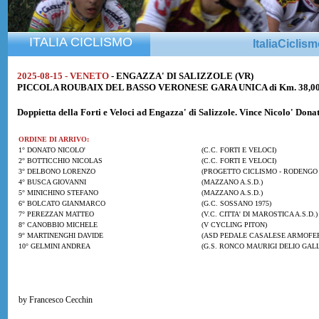
ITALIA CICLISMO
ItaliaCiclis
2025-08-15 - VENETO
- ENGAZZA' DI SALIZZOLE (VR)
PICCOLA ROUBAIX DEL BASSO VERONESE GARA UNICA di Km. 38,000 a
Doppietta della Forti e Veloci ad Engazza' di Salizzole. Vince
Nicolo' Dona
ORDINE DI ARRIVO:
1° DONATO NICOLO'
(C.C. FORTI E VELOCI)
2° BOTTICCHIO NICOLAS
(C.C. FORTI E VELOCI)
3° DELBONO LORENZO
(PROGETTO CICLISMO - RODENGO 
4° BUSCA GIOVANNI
(MAZZANO A.S.D.)
5° MINICHINO STEFANO
(MAZZANO A.S.D.)
6° BOLCATO GIANMARCO
(G.C. SOSSANO 1975)
7° PEREZZAN MATTEO
(V.C. CITTA' DI MAROSTICA A.S.D.)
8° CANOBBIO MICHELE
(V CYCLING PITON)
9° MARTINENGHI DAVIDE
(ASD PEDALE CASALESE ARMOFE
10° GELMINI ANDREA
(G.S. RONCO MAURIGI DELIO GALL
by Francesco Cecchin