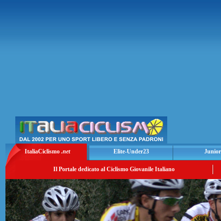
ItaliaCiclismo
.net
Elite-Under23
Junior
Il Portale dedicato al Ciclismo Giovanile Italiano