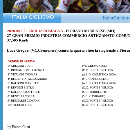
ITALIA CICLISMO
ItaliaCiclis
2026-06-02 - EMILIA ROMAGNA
- FIORANO MODENESE (MO)
27 GRAN PREMIO INDUSTRIA COMMERCIO ARTIGIANATO COMUNE DI
37,505 Km/h
Luca Gregori
(V.C.Cremonese) centra la quarta vittoria stagionale a Fior
ORDINE DI ARRIVO:
1° GREGORI LUCA
(VC CREMONESE)
2° RICCAMBONI LORENZO
(C.C. FORTI E VELOCI)
3° VITALONI THOMAS
(A.S.D. CICLISTICA 2000)
4° BELLETTINI ALESSANDRO
(S.C.COTIGNOLESE)
5° BALBONI MANUELE
(A.S.D. CICLISTICA 2000)
6° REVOLTI PIETRO
(C.C. FORTI E VELOCI)
7° DALLARA RAFFAELE
(S.C. TORRILE PR)
8° GENTILI ANDREA
(S.C. CAVRIAGO)
9° BERNARDI GIOVANNI
(C.C. FORTI E VELOCI)
10° SICHERI YURI
(C.C. FORTI E VELOCI)
by Franco Chini