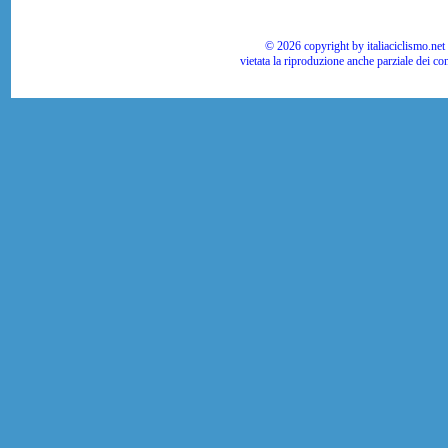
© 2026 copyright by italiaciclismo.net | T
vietata la riproduzione anche parziale dei co