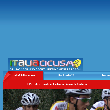
ItaliaCiclismo
.net
Elite-Under23
Junior
Il Portale dedicato al Ciclismo Giovanile Italiano