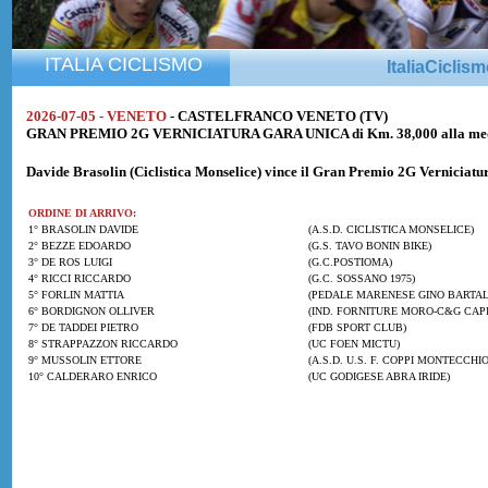
ITALIA CICLISMO
ItaliaCiclis
2026-07-05 - VENETO
- CASTELFRANCO VENETO (TV)
GRAN PREMIO 2G VERNICIATURA GARA UNICA di Km. 38,000 alla medi
Davide Brasolin
(Ciclistica Monselice) vince il Gran Premio 2G Verniciatu
ORDINE DI ARRIVO:
1° BRASOLIN DAVIDE
(A.S.D. CICLISTICA MONSELICE)
2° BEZZE EDOARDO
(G.S. TAVO BONIN BIKE)
3° DE ROS LUIGI
(G.C.POSTIOMA)
4° RICCI RICCARDO
(G.C. SOSSANO 1975)
5° FORLIN MATTIA
(PEDALE MARENESE GINO BARTAL
6° BORDIGNON OLLIVER
(IND. FORNITURE MORO-C&G CAPI
7° DE TADDEI PIETRO
(FDB SPORT CLUB)
8° STRAPPAZZON RICCARDO
(UC FOEN MICTU)
9° MUSSOLIN ETTORE
(A.S.D. U.S. F. COPPI MONTECCHIO 
10° CALDERARO ENRICO
(UC GODIGESE ABRA IRIDE)