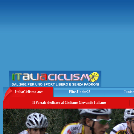
ItaliaCiclismo
.net
Elite-Under23
Junior
Il Portale dedicato al Ciclismo Giovanile Italiano