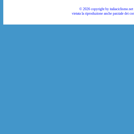
© 2026 copyright by italiaciclismo.net | T
vietata la riproduzione anche parziale dei co