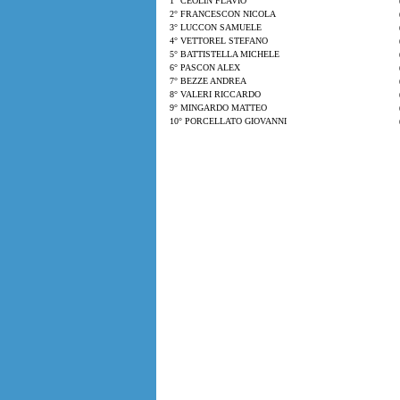
1° CEOLIN FLAVIO
2° FRANCESCON NICOLA
3° LUCCON SAMUELE
4° VETTOREL STEFANO
5° BATTISTELLA MICHELE
6° PASCON ALEX
7° BEZZE ANDREA
8° VALERI RICCARDO
9° MINGARDO MATTEO
10° PORCELLATO GIOVANNI