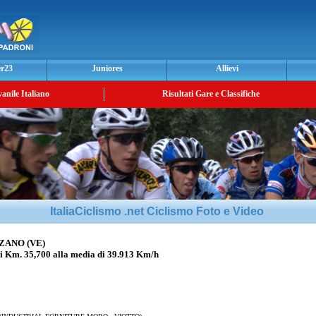
er23
Juniores
Allievi
vanile Italiano
Risultati Gare e Classifiche
ItaliaCiclismo .net Ciclismo Foto e Video
ZANO (VE)
. 35,700 alla media di 39.913 Km/h