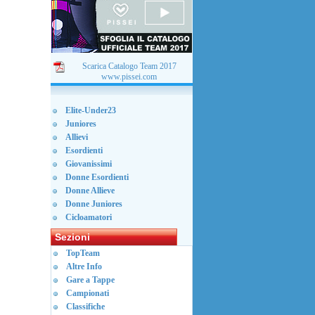
Scarica Catalogo Team 2017
www.pissei.com
Elite-Under23
Juniores
Allievi
Esordienti
Giovanissimi
Donne Esordienti
Donne Allieve
Donne Juniores
Cicloamatori
Sezioni
TopTeam
Altre Info
Gare a Tappe
Campionati
Classifiche