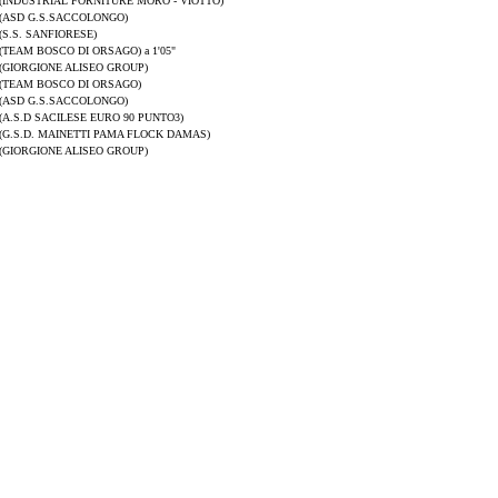
(INDUSTRIAL FORNITURE MORO - VIOTTO)
(ASD G.S.SACCOLONGO)
(S.S. SANFIORESE)
(TEAM BOSCO DI ORSAGO) a 1'05"
(GIORGIONE ALISEO GROUP)
(TEAM BOSCO DI ORSAGO)
(ASD G.S.SACCOLONGO)
(A.S.D SACILESE EURO 90 PUNTO3)
(G.S.D. MAINETTI PAMA FLOCK DAMAS)
(GIORGIONE ALISEO GROUP)