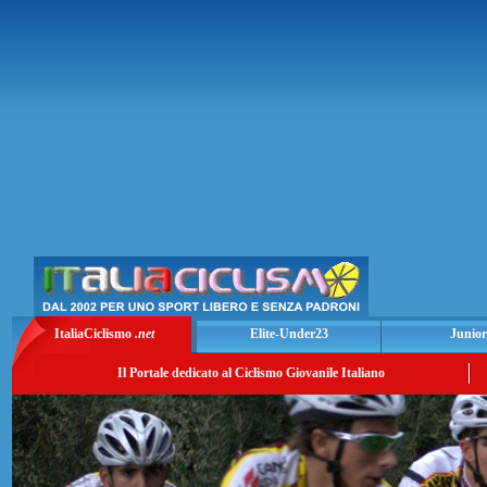
ItaliaCiclismo
.net
Elite-Under23
Junior
Il Portale dedicato al Ciclismo Giovanile Italiano