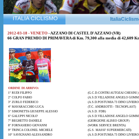
ITALIA CICLISMO
ItaliaCiclis
2012-03-18 - VENETO
- AZZANO DI CASTEL D'AZZANO (VR)
66 GRAN PREMIO DI PRIMAVERA di Km. 79,300 alla media di 42,609 K
.
ORDINE DI ARRIVO:
1° RUDI FILIPPO
(G.C.D.CONTRI AUTOZAI CHESINI )
2° COLPO FABIO
(A.S.D.VILLADOSE ANGELO GOMME
3° ZURLO FEDERICO
(A.S.D.POSTUMIA 73 DINO LIVIERO 
4° MAVARACCHIO LUCA
(T.C. ANDREOTTI - TECNOPLAST)
5° SIMONETTA GIUSEPPE ALESSIO
(A.S.D. FDB)
6° GALUPPI NICOLO'
(A.S.D.VILLADOSE ANGELO GOMM
7° BEGHETTO DANIELE
(GIORGIONE ALISEO GROUP)
8° FORNASIERO GIOVANNI
(WORK SERVICE BRENTA)
9° TRINCA COLONEL MICHELE
(G.S. MASSI' SUPERMERCATI)
10° SAVIGNANO ALESSANDRO
(A.S.D.POSTUMIA 73 DINO LIVIERO