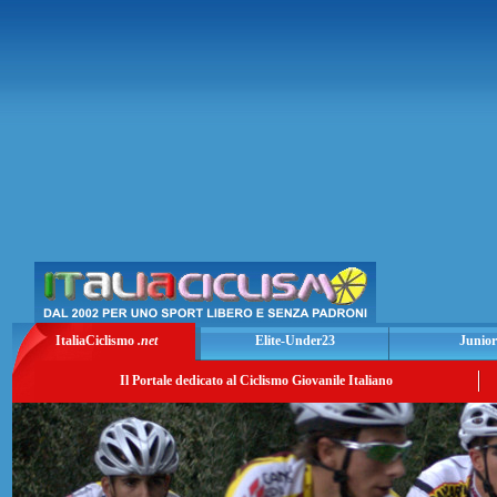
ItaliaCiclismo
.net
Elite-Under23
Junior
Il Portale dedicato al Ciclismo Giovanile Italiano