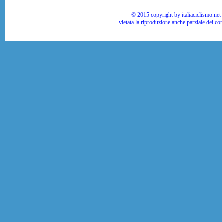
© 2015 copyright by italiaciclismo.net | T
vietata la riproduzione anche parziale dei co