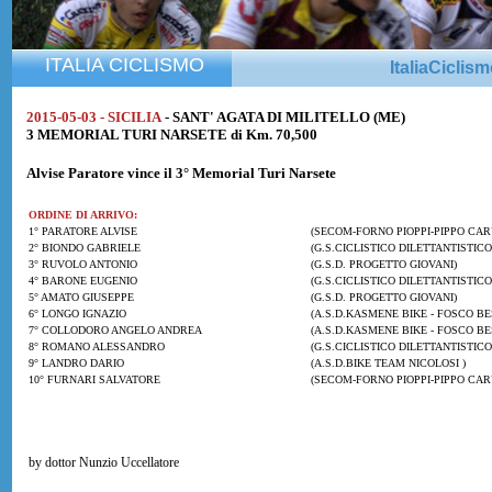
ITALIA CICLISMO
ItaliaCiclis
2015-05-03 - SICILIA
- SANT' AGATA DI MILITELLO (ME)
3 MEMORIAL TURI NARSETE di Km. 70,500
Alvise Paratore
vince il 3° Memorial Turi Narsete
ORDINE DI ARRIVO:
1° PARATORE ALVISE
(SECOM-FORNO PIOPPI-PIPPO CAR
2° BIONDO GABRIELE
(G.S.CICLISTICO DILETTANTISTICO
3° RUVOLO ANTONIO
(G.S.D. PROGETTO GIOVANI)
4° BARONE EUGENIO
(G.S.CICLISTICO DILETTANTISTICO
5° AMATO GIUSEPPE
(G.S.D. PROGETTO GIOVANI)
6° LONGO IGNAZIO
(A.S.D.KASMENE BIKE - FOSCO BE
7° COLLODORO ANGELO ANDREA
(A.S.D.KASMENE BIKE - FOSCO BE
8° ROMANO ALESSANDRO
(G.S.CICLISTICO DILETTANTISTICO
9° LANDRO DARIO
(A.S.D.BIKE TEAM NICOLOSI )
10° FURNARI SALVATORE
(SECOM-FORNO PIOPPI-PIPPO CAR
by dottor Nunzio Uccellatore