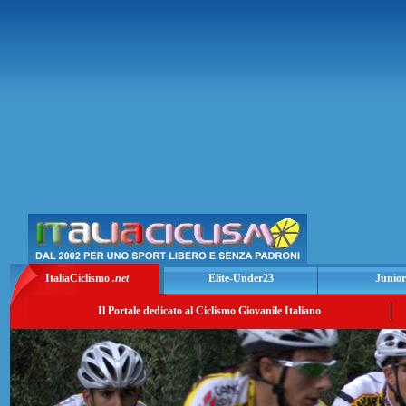
ItaliaCiclismo
.net
Elite-Under23
Junior
Il Portale dedicato al Ciclismo Giovanile Italiano