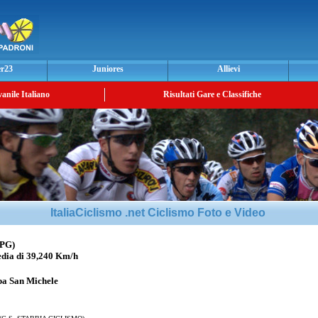
er23
Juniores
Allievi
vanile Italiano
Risultati Gare e Classifiche
ItaliaCiclismo .net Ciclismo Foto e Video
PG)
ia di 39,240 Km/h
pa San Michele