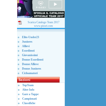
Scarica Catalogo Team 2017
www.pissei.com
Elite-Under23
Juniores
Allievi
Esordienti
Giovanissimi
Donne Esordienti
Donne Allieve
Donne Juniores
Cicloamatori
Sezioni
TopTeam
Altre Info
Gare a Tappe
Campionati
Classifiche