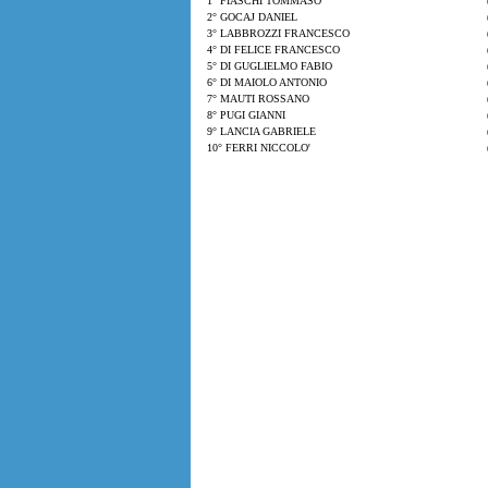
1° FIASCHI TOMMASO
2° GOCAJ DANIEL
3° LABBROZZI FRANCESCO
4° DI FELICE FRANCESCO
5° DI GUGLIELMO FABIO
6° DI MAIOLO ANTONIO
7° MAUTI ROSSANO
8° PUGI GIANNI
9° LANCIA GABRIELE
10° FERRI NICCOLO'