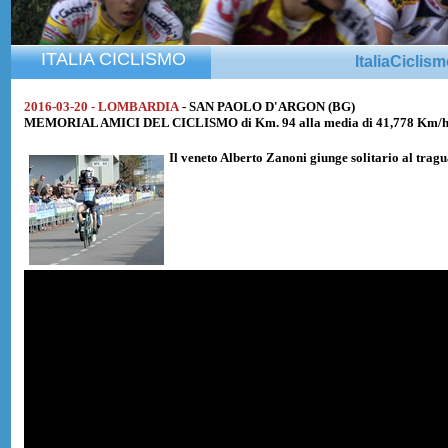
ITALIA CICLISMO
ItaliaCiclis
2016-03-20 - LOMBARDIA
- SAN PAOLO D'ARGON (BG)
MEMORIAL AMICI DEL CICLISMO di Km. 94 alla media di 41,778 Km/
Il veneto
Alberto Zanoni
giunge solitario al tra