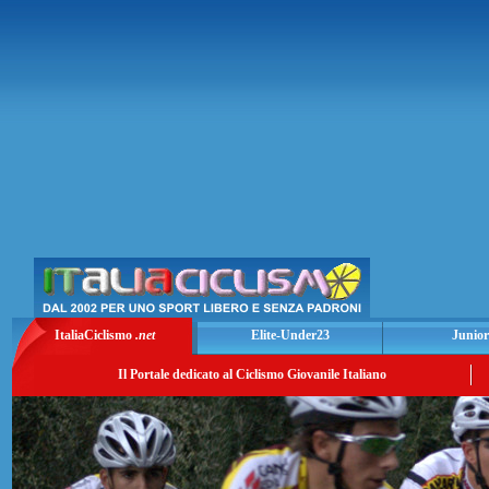
ItaliaCiclismo
.net
Elite-Under23
Junior
Il Portale dedicato al Ciclismo Giovanile Italiano