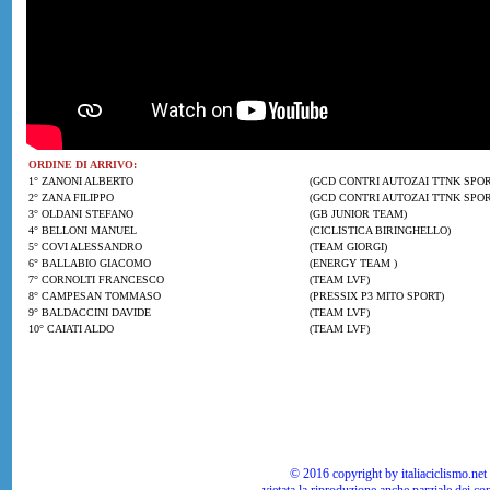
ORDINE DI ARRIVO:
1° ZANONI ALBERTO
(GCD CONTRI AUTOZAI TTNK SPOR
2° ZANA FILIPPO
(GCD CONTRI AUTOZAI TTNK SPORT
3° OLDANI STEFANO
(GB JUNIOR TEAM)
4° BELLONI MANUEL
(CICLISTICA BIRINGHELLO)
5° COVI ALESSANDRO
(TEAM GIORGI)
6° BALLABIO GIACOMO
(ENERGY TEAM )
7° CORNOLTI FRANCESCO
(TEAM LVF)
8° CAMPESAN TOMMASO
(PRESSIX P3 MITO SPORT)
9° BALDACCINI DAVIDE
(TEAM LVF)
10° CAIATI ALDO
(TEAM LVF)
© 2016 copyright by italiaciclismo.net | T