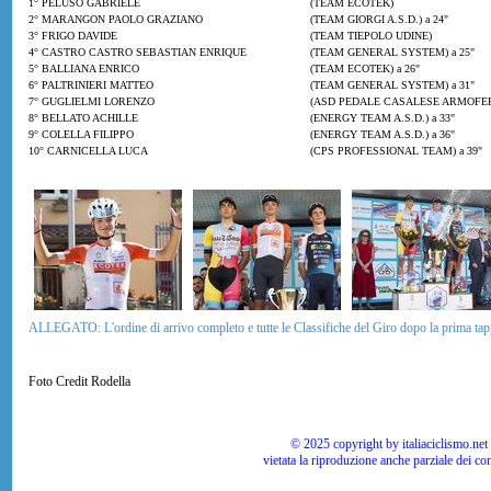
1° PELUSO GABRIELE
(TEAM ECOTEK)
2° MARANGON PAOLO GRAZIANO
(TEAM GIORGI A.S.D.) a 24"
3° FRIGO DAVIDE
(TEAM TIEPOLO UDINE)
4° CASTRO CASTRO SEBASTIAN ENRIQUE
(TEAM GENERAL SYSTEM) a 25"
5° BALLIANA ENRICO
(TEAM ECOTEK) a 26"
6° PALTRINIERI MATTEO
(TEAM GENERAL SYSTEM) a 31"
7° GUGLIELMI LORENZO
(ASD PEDALE CASALESE ARMOFER)
8° BELLATO ACHILLE
(ENERGY TEAM A.S.D.) a 33"
9° COLELLA FILIPPO
(ENERGY TEAM A.S.D.) a 36"
10° CARNICELLA LUCA
(CPS PROFESSIONAL TEAM) a 39"
ALLEGATO: L'ordine di arrivo completo e tutte le Classifiche del Giro dopo la prima ta
Foto Credit Rodella
© 2025 copyright by italiaciclismo.net | T
vietata la riproduzione anche parziale dei co