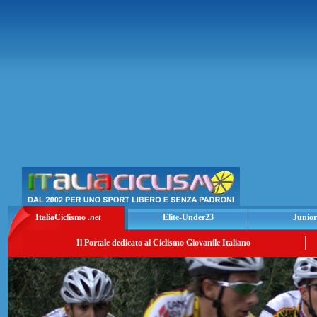
ItaliaCiclismo
.net
Elite-Under23
Junior
Il Portale dedicato al Ciclismo Giovanile Italiano