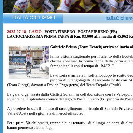
ITALIA CICLISMO
ItaliaCiclis
2025-07-18 - LAZIO
- POSTA FIBRENO - POSTA FIBRENO (FR)
LA CIOCIARISSIMA PRIMA TAPPA di Km. 83,000 alla media di 45,962 K
Gabriele Peluso
(Team Ecotek) arriva solitario a
Prima vittoria stagionale per il talento della Ecot
che ha concluso la prima tappa della corsa a tap
Strangolagalli con il tempo di 1h48'21".
La vittoria e' arrivata in solitario, dopo lo scatto d
proprio di Strangolagalli. Al secondo posto con 24
(Team Giorgi), davanti a Davide Frigo (terzo) del Team Tiepolo (Friuli).
La gara, organizzata dalla Ciclisti Sorani, in collaborazione con la Velosport 
squadre nella splendida cornice del lago di Posta Fibreno (Fr), proprio da Pos
A precedere lo start il minuto di raccoglimento in ricordo di Samuele Privitera
Valle d'Aosta nella giornata di mercoledi scorso.
Per i primi 50 chilometri, tranne alcuni tentativi di allungo da parte di alc
hanno permesso alcuna fuga.