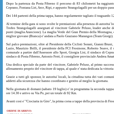
Dopo la partenza da Posta Fibreno il percorso di 83 chilometri ha raggiunto 
Ceprano, Fontana Liri, Arce, Ripi, e appunto Strangolagalli per un doppio pa
Dei 144 partenti della prima tappa, hanno regolarmente tagliato il traguardo 126
Al termine della gara si sono svolte le premiazioni alla presenza di autorita' lo
Trofeo Strangolagalli assegnati al vincitore Gabriele Peluso, leader anche de
punti (maglia Arancione). La maglia Verde del Gran Premio della Montagna, e
miglior giovane (Bianca) e' andata a Paolo Graziano Marangon (Team Giorgi).
Sul palco premiazioni, oltre al Presidente della Ciclisti Sorani, Gianni Bruni, 
Lazio, Maurizio Brilli, il presidente della FCI Frosinone, Roberto Soave, il 
comunale a partire dall'Assessore allo Sport, Giorgia Lisi, il sindaco di Cepra
sindaco di Posta Fibreno, Antonio Ferri, il consigliere provinciale Andrea Amat
Una dedica speciale da parte del vincitore, Gabriele Peluso, al primo succes
allenamento proprio del vincitore di tappa, al quale e' stata dedicata la vittoria
Grazie a tutti gli sponsor, le autorita' locali, la cittadina tutta dei vari comu
addetti alla sicurezza che hanno coordinato e gestito al meglio la giornata.
Nella giornata di domani (sabato 19 luglio) e' in programma la seconda tappa, s
ore 14.30 e arrivo su Via Po, per un totale di 92 Km.
Avanti cosi e' "Ciociaria in Giro", la prima corsa a tappe della provincia di Fro
ORDINE DI ARRIVO: