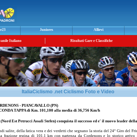
er23
Juniores
Allievi
vanile Italiano
Risultati Gare e Classifiche
ItaliaCiclismo .net Ciclismo Foto e Video
ORDENONS - PIANCAVALLO (PN)
DA TAPPA di Km. 101,100 alla media di 36,756 Km/h
a
(Nord Est Petrucci Assali Stefen) conquista il successo ed e' il nuovo leader della
ndi salite, della fatica vera e dei verdetti che segnano la storia del 24° Giro del Fr
lla frazione regina di 101,1 km con partenza da Cordenons e lo storico arrivo