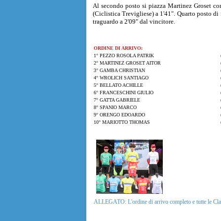
Al secondo posto si piazza Martinez Groset con
(Ciclistica Trevigliese) a 1'41". Quarto posto d
traguardo a 2'09" dal vincitore.
ORDINE DI ARRIVO:
1° PEZZO ROSOLA PATRIK
2° MARTINEZ GROSET AITOR
3° GAMBA CHRISTIAN
4° WROLICH SANTIAGO
5° BELLATO ACHILLE
6° FRANCESCHINI GIULIO
7° GATTA GABRIELE
8° SPANIO MARCO
9° ORENGO EDOARDO
10° MARIOTTO THOMAS
ALLEGATO: L'ordine di arrivo completo e tutte le Clas