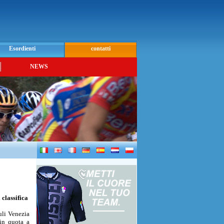
Esordienti
contatti
NEWS
 classifica
iuli Venezia
 in quota a