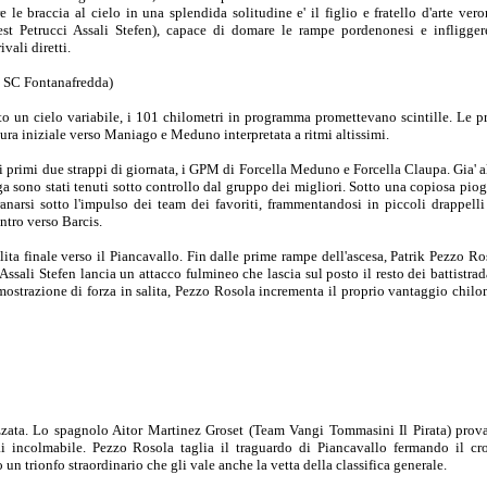
e le braccia al cielo in una splendida solitudine e' il figlio e fratello d'arte ver
st Petrucci Assali Stefen), capace di domare le rampe pordenonesi e infligger
ivali diretti.
SC Fontanafredda)
tto un cielo variabile, i 101 chilometri in programma promettevano scintille. Le pr
nura iniziale verso Maniago e Meduno interpretata a ritmi altissimi.
 primi due strappi di giornata, i GPM di Forcella Meduno e Forcella Claupa. Gia' a
a sono stati tenuti sotto controllo dal gruppo dei migliori. Sotto una copiosa piogg
anarsi sotto l'impulso dei team dei favoriti, frammentandosi in piccoli drappelli
ntro verso Barcis.
lita finale verso il Piancavallo. Fin dalle prime rampe dell'ascesa, Patrik Pezzo R
 Assali Stefen lancia un attacco fulmineo che lascia sul posto il resto dei battistr
mostrazione di forza in salita, Pezzo Rosola incrementa il proprio vantaggio chil
nizzata. Lo spagnolo Aitor Martinez Groset (Team Vangi Tommasini Il Pirata) prov
mai incolmabile. Pezzo Rosola taglia il traguardo di Piancavallo fermando il c
n trionfo straordinario che gli vale anche la vetta della classifica generale.