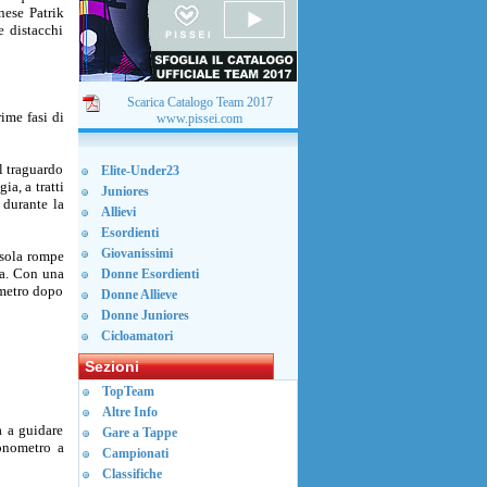
onese Patrik
e distacchi
Scarica Catalogo Team 2017
ime fasi di
www.pissei.com
l traguardo
Elite-Under23
ia, a tratti
Juniores
 durante la
Allievi
Esordienti
Giovanissimi
osola rompe
ada. Con una
Donne Esordienti
ometro dopo
Donne Allieve
Donne Juniores
Cicloamatori
Sezioni
TopTeam
Altre Info
a a guidare
Gare a Tappe
ronometro a
Campionati
Classifiche