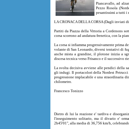
Piancavallo, ad alzar
Pezzo Rosola (Norde
pesantissimi a tutti i r
LA CRONACA DELLA CORSA (Dagli inviati di 
Partiti da Piazza della Vittoria a Cordenons so
corsa scorrono ad andatura frenetica, con la pia
La corsa si infiamma progressivamente prima dei
volante di San Leonardo, diversi tentativi di fug
anche mista a grandine, il plotone inizia a sgr
discesa tecnica verso Frisanco e il successivo rie
La svolta decisiva avviene alle pendici della sa
gli indugi. Il portacolori della Nordest Petrucci
progressione implacabile e una straordinaria di
chilometro.
Francesco Tonizzo
Dietro di lui la reazione e' tardiva e disorga
l'inseguimento solitario, ma il divario e' or
2h45'01", alla media di 36,756 km/h, celebrando u