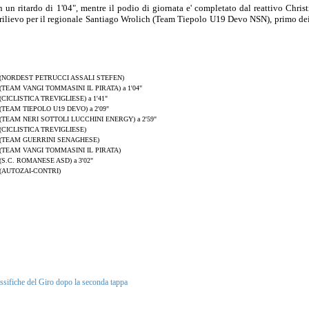
 un ritardo di 1'04", mentre il podio di giornata e' completato dal reattivo Chri
i rilievo per il regionale Santiago Wrolich (Team Tiepolo U19 Devo NSN), primo dei 
(NORDEST PETRUCCI ASSALI STEFEN)
(TEAM VANGI TOMMASINI IL PIRATA) a 1'04"
(CICLISTICA TREVIGLIESE) a 1'41"
(TEAM TIEPOLO U19 DEVO) a 2'09"
(TEAM NERI SOTTOLI LUCCHINI ENERGY) a 2'59"
(CICLISTICA TREVIGLIESE)
(TEAM GUERRINI SENAGHESE)
(TEAM VANGI TOMMASINI IL PIRATA)
(S.C. ROMANESE ASD) a 3'02"
(AUTOZAI-CONTRI)
sifiche del Giro dopo la seconda tappa