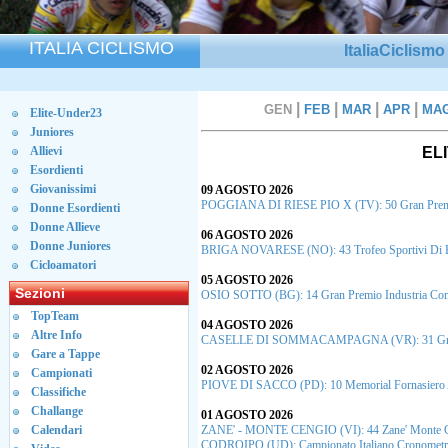
ITALIA CICLISMO
ItaliaCiclism
|
|
|
|
GEN
FEB
MAR
APR
MA
Elite-Under23
Juniores
Allievi
EL
Esordienti
Giovanissimi
09 AGOSTO 2026
POGGIANA DI RIESE PIO X (TV): 50 Gran Premio
Donne Esordienti
Donne Allieve
06 AGOSTO 2026
Donne Juniores
BRIGA NOVARESE (NO): 43 Trofeo Sportivi Di 
Cicloamatori
05 AGOSTO 2026
Sezioni
OSIO SOTTO (BG): 14 Gran Premio Industria Comm
TopTeam
04 AGOSTO 2026
Altre Info
CASELLE DI SOMMACAMPAGNA (VR): 31 Gran 
Gare a Tappe
02 AGOSTO 2026
Campionati
PIOVE DI SACCO (PD): 10 Memorial Fornasiero 
Classifiche
Challange
01 AGOSTO 2026
Calendari
ZANE' - MONTE CENGIO (VI): 44 Zane' Monte 
CODROIPO (UD): Campionato Italiano Cronometr