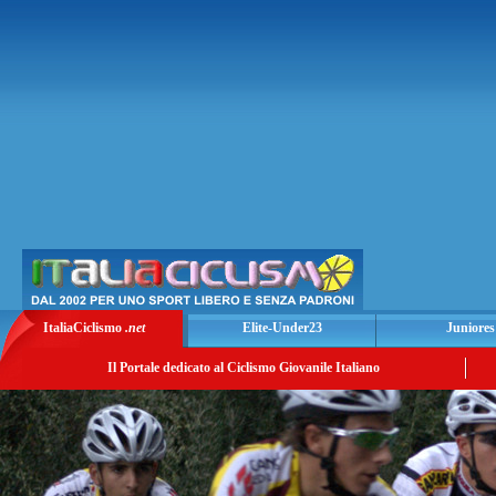
ItaliaCiclismo
.net
Elite-Under23
Juniores
Il Portale dedicato al Ciclismo Giovanile Italiano