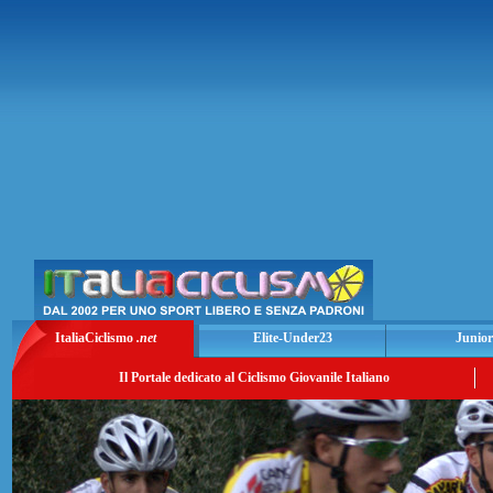
ItaliaCiclismo
.net
Elite-Under23
Junior
Il Portale dedicato al Ciclismo Giovanile Italiano