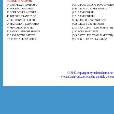
ORDINE DI ARRIVO:
1° CAMPESAN TOMMASO
(A.S.D.POSTUMIA 73 DINO LIVIERO
2° ZORZETTO ANDREA
(ASS.DILETT.U.C.MIRANO) a 3"
3° CORROCHER ANDREA
(S.S. SANFIORESE)
4° TOFFOLI FRANCESCO
(S.S. SANFIORESE)
5° FERRONATO FILIPPO
(VELO CLUB BASSANO 1892)
6° MARCHIORI LEONARDO
(ASS.DILETT.U.C.MIRANO)
7° MINGARDO MATTEO
(G.S.D.CYCLING TEAM MAINETTI)
8° ZANDOMENEGHI SIMONE
(U.C.FOEN BATTISTEL)
9° CASAROTTO DAVIDE
(G.S.D.CYCLING TEAM MAINETTI)
10° RIATO ALESSANDRO
(AS D. G.C. CARTURA NALIN)
© 2013 copyright by italiaciclismo.net | T
vietata la riproduzione anche parziale dei co