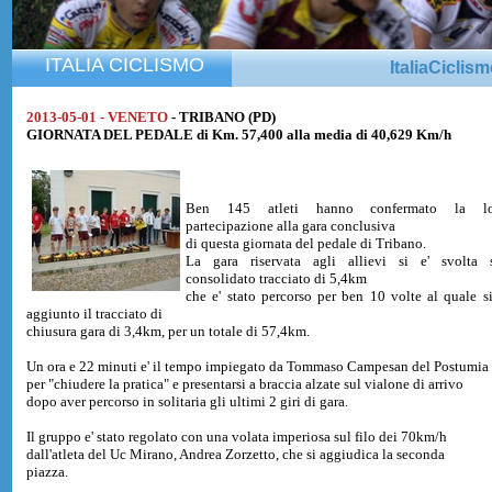
ITALIA CICLISMO
ItaliaCiclis
2013-05-01 - VENETO
- TRIBANO (PD)
GIORNATA DEL PEDALE di Km. 57,400 alla media di 40,629 Km/h
Ben 145 atleti hanno confermato la lo
partecipazione alla gara conclusiva
di questa giornata del pedale di Tribano.
La gara riservata agli allievi si e' svolta 
consolidato tracciato di 5,4km
che e' stato percorso per ben 10 volte al quale si
aggiunto il tracciato di
chiusura gara di 3,4km, per un totale di 57,4km.
Un ora e 22 minuti e' il tempo impiegato da Tommaso Campesan del Postumia
per "chiudere la pratica" e presentarsi a braccia alzate sul vialone di arrivo
dopo aver percorso in solitaria gli ultimi 2 giri di gara.
Il gruppo e' stato regolato con una volata imperiosa sul filo dei 70km/h
dall'atleta del Uc Mirano, Andrea Zorzetto, che si aggiudica la seconda
piazza.