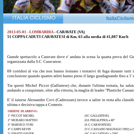
ITALIA CICLISMO
ItaliaCiclis
2013-05-01 - LOMBARDIA
- CARAVATE (VA)
51 COPPA CADUTI CARAVATESI di Km. 63 alla media di 41,087 Km/h
Grande spettacolo a Caravate dove e' andata in scena la quarta prova del Gi
organizzata dalla S.C. Caravatese.
69 corridori al via che non hanno lesinato i tentativi di fuga durante tutti i
conclusione quando quattro atleti hanno preso il largo guadagnando fino a 1' s
Tra questi Michel Piccot (Galliatese) che, durante l'ultima tornata, ha sal
andando a conquistare, oltre alla vittoria, la maglia di leader "Plastiche Cassa
E' il tainese Alessandro Covi (Cadrezzate) invece a salire in testa alla cla
ultima e decisiva tappa a Comerio.
ORDINE DI ARRIVO:
1° PICCOT MICHEL
(SC GALLIATESE)
2° MURARO MATTEO
(GS PREALPINO) a 40"
3° MARSICO YURI
(S.C.CARAVATESE)
4° CAMPI KEVIN
(V.C.CASSANO MAGNAGO 1992) a 1'
5° FINATTI DAVIDE
(SC GALLIATESE) a 2'06"