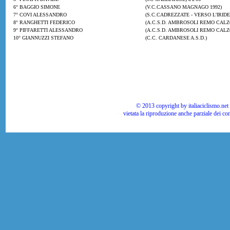
6° BAGGIO SIMONE
(V.C.CASSANO MAGNAGO 1992)
7° COVI ALESSANDRO
(S.C.CADREZZATE - VERSO L'IRIDE
8° RANGHETTI FEDERICO
(A.C.S.D. AMBROSOLI REMO CALZ
9° PIFFARETTI ALESSANDRO
(A.C.S.D. AMBROSOLI REMO CALZ
10° GIANNUZZI STEFANO
(C.C. CARDANESE A.S.D.)
© 2013 copyright by italiaciclismo.net | T
vietata la riproduzione anche parziale dei co