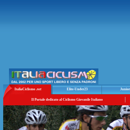
ItaliaCiclismo
.net
Elite-Under23
Junior
Il Portale dedicato al Ciclismo Giovanile Italiano