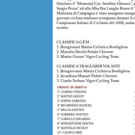
Ossolano il "Memorial Cav. Serafino Ghiazza", 
Sergio Pezza" ed alla Alba Bra Langhe Roero il 
Madonna di Campagna e' stato assegnato assegnat
giovane ciclista emiliano scomparso durante il r
Campionati Italiani di Ciclismo del 2008, andati
iscritto.
CLASSIFICA G.P.M.
1. Bongioanni Mattia Ciclistica Bordighera
2. Mattalia Nicolò Pedale Chierese
3. Mattio Giosue' Vigor-Cycling Team
CLASSIFICA TRAGUARDI VOLANTI
1. Bongiovanni Mattia Ciclistica Bordighera
2. Incardona Manuel Pedale Chierese
3. Ciardo Stefano Vigor-Cycling Team
ORDINE DI ARRIVO:
1° CIARDO STEFANO
2° MATTIO GIOSUE'
3° ZOPPIS LORENZO
4° INCARDONA MANUEL
5° BELLIA MATTEO
6° SOBRERO MATTEO
7° GARELLO EDOARDO
8° BONGIOVANNI MATTIA
9° MATTALIA NICOLO'
10° CALIPA LORIS