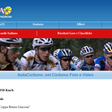
er23
Juniores
Allievi
vanile Italiano
Risultati Gare e Classifiche
ItaliaCiclismo .net Ciclismo Foto e Video
,050 Km/h
rdo
"Coppa Bruno Giacosa"