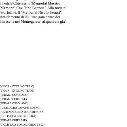
al Pedale Chierese il "Memorial Maestro
"Memorial Cav. Tino Bertone". Alla societa'
o, infine, il "Memorial Nicolo' Ferrari",
iscaldamento dell'ultima gara prima dei
 in scena nel Monregalese, ai quali era gia'
(VIGOR - CYCLING TEAM)
(VIGOR - CYCLING TEAM)
(PEDALE OSSOLANO)
(PEDALE CHIERESE)
(PEDALE OSSOLANO)
(A.S.D. ALBA LANGHE ROERO)
(A.S.D.MADONNA DI CAMPAGNA)
(CICLISTICA BORDIGHERA)
(PEDALE CHIERESE)
(CICLISTICA BORDIGHERA) a 5'23"