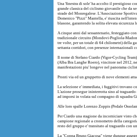
Una 'finestra di sole' ha accolto il prestigioso
grande classica del ciclismo giovanile che da se
strade del Monregalese. L'Associazione Sportiv
Domenico "Pizzi" Mantella, e' riuscita nell'inten
blasone, garantendo la solita elevata sicurezza l
A cinque anni dal sessantenario, festeggiato con 
tradizionale circuito (Mondovi-Pogliola-Madon
tre volte, per un totale di 64 chilometri) della ga
settanta corridori, con presenze internazionali 
Il nome di Stefano Ciardo (Vigor-Cycling Team)
(Alba Bra Langhe Roero), vincitore nel 2012, nel
manifestazioni piu' longeve nel panorama ciclist
Pronti via ed un gruppetto di nove elementi atta
La selezione e' immediata, i fuggitivi trovano 
L'azione prosegue ininterrotta sino al traguardo
ad imporsi in volata sul compagno di squadra Gi
Alle loro spalle Lorenzo Zoppis (Pedale Ossolan
Per Ciardo una stagione da incorniciare visto che
campione regionale a cronometro della categoria 
resto del gruppo e' transitato al traguardo con un
La "Coppa Bruno Giacosa" viene dunque assegna