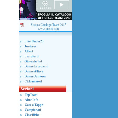
Scarica Catalogo Team 2017
www.pissei.com
Elite-Under23
Juniores
Allievi
Esordienti
Giovanissimi
Donne Esordienti
Donne Allieve
Donne Juniores
Cicloamatori
Sezioni
TopTeam
Altre Info
Gare a Tappe
Campionati
Classifiche