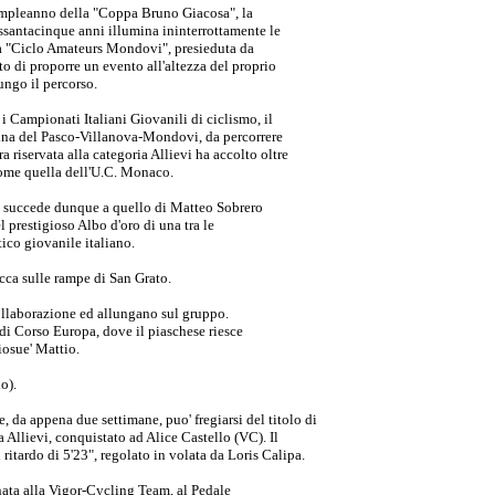
 compleanno della "Coppa Bruno Giacosa", la
ssantacinque anni illumina ininterrottamente le
a "Ciclo Amateurs Mondovi", presieduta da
to di proporre un evento all'altezza del proprio
ungo il percorso.
i Campionati Italiani Giovanili di ciclismo, il
na del Pasco-Villanova-Mondovi, da percorrere
ra riservata alla categoria Allievi ha accolto oltre
come quella dell'U.C. Monaco.
 succede dunque a quello di Matteo Sobrero
 prestigioso Albo d'oro di una tra le
ico giovanile italiano.
cca sulle rampe di San Grato.
collaborazione ed allungano sul gruppo.
 di Corso Europa, dove il piaschese riesce
osue' Mattio.
o).
, da appena due settimane, puo' fregiarsi del titolo di
Allievi, conquistato ad Alice Castello (VC). Il
 ritardo di 5'23", regolato in volata da Loris Calipa.
ta alla Vigor-Cycling Team, al Pedale