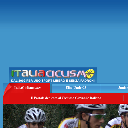
ItaliaCiclismo
.net
Elite-Under23
Junior
Il Portale dedicato al Ciclismo Giovanile Italiano