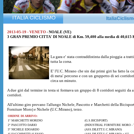
ITALIA CICLISMO
ItaliaCiclis
2013-05-19 - VENETO
- NOALE (VE)
3 GRAN PREMIO CITTA' DI NOALE di Km. 59,400 alla media di 40,615
La gara e' stata contraddistinta dalla pioggia a trat
tutta la corsa.
E' l'U.C. Mirano che sin dai primi giri ha fatto la co
di meta' percorso e con un gruppetto di sei corrido
circa un minuto.
A due giri dal termine in testa si formava un gruppo di 8 corridori seguiti da 
corridori.
All'ultimo giro provano l'allungo Nichele, Pascotto e Marchetti della Bicisport 
Forniture Moro) e Nichele (U.C.Mirano), terzo.
ORDINE DI ARRIVO:
1° MARCHETTI MORENO
(G.S.BICISPORT)
2° PASCOTTO DARIO
(INDUSTRIAL FORNITURE MORO - 
3° NICHELE EDOARDO
(ASS.DILETT.U.C.MIRANO)
4° FACCHINETTI ALESSIO
(ASS.DILETT.U.C.MIRANO) a 15"