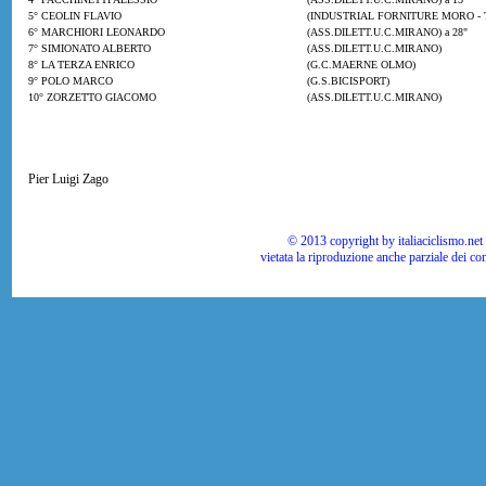
5° CEOLIN FLAVIO
(INDUSTRIAL FORNITURE MORO - 
6° MARCHIORI LEONARDO
(ASS.DILETT.U.C.MIRANO) a 28"
7° SIMIONATO ALBERTO
(ASS.DILETT.U.C.MIRANO)
8° LA TERZA ENRICO
(G.C.MAERNE OLMO)
9° POLO MARCO
(G.S.BICISPORT)
10° ZORZETTO GIACOMO
(ASS.DILETT.U.C.MIRANO)
Pier Luigi Zago
© 2013 copyright by italiaciclismo.net | T
vietata la riproduzione anche parziale dei co