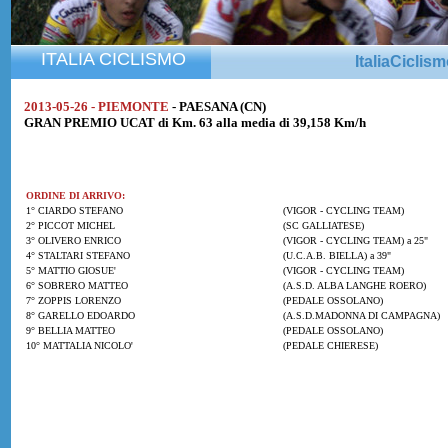
ITALIA CICLISMO
ItaliaCiclis
2013-05-26 - PIEMONTE
- PAESANA (CN)
GRAN PREMIO UCAT di Km. 63 alla media di 39,158 Km/h
ORDINE DI ARRIVO:
1° CIARDO STEFANO
(VIGOR - CYCLING TEAM)
2° PICCOT MICHEL
(SC GALLIATESE)
3° OLIVERO ENRICO
(VIGOR - CYCLING TEAM) a 25"
4° STALTARI STEFANO
(U.C.A.B. BIELLA) a 39"
5° MATTIO GIOSUE'
(VIGOR - CYCLING TEAM)
6° SOBRERO MATTEO
(A.S.D. ALBA LANGHE ROERO)
7° ZOPPIS LORENZO
(PEDALE OSSOLANO)
8° GARELLO EDOARDO
(A.S.D.MADONNA DI CAMPAGNA)
9° BELLIA MATTEO
(PEDALE OSSOLANO)
10° MATTALIA NICOLO'
(PEDALE CHIERESE)