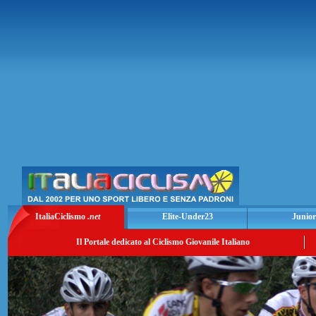
ItaliaCiclismo
.net
Elite-Under23
Junior
Il Portale dedicato al Ciclismo Giovanile Italiano