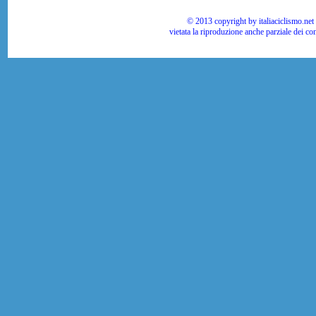
© 2013 copyright by italiaciclismo.net | T
vietata la riproduzione anche parziale dei co