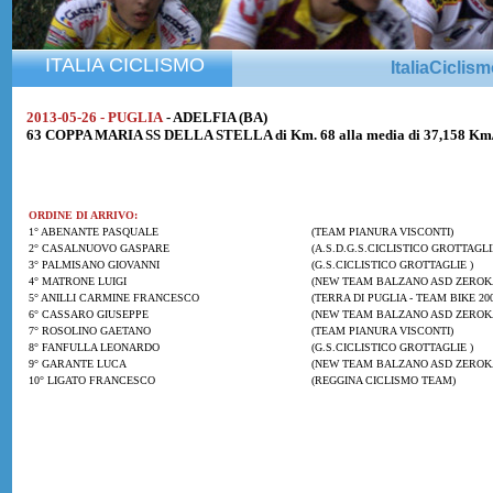
ITALIA CICLISMO
ItaliaCiclis
2013-05-26 - PUGLIA
- ADELFIA (BA)
63 COPPA MARIA SS DELLA STELLA di Km. 68 alla media di 37,158 Km
ORDINE DI ARRIVO:
1° ABENANTE PASQUALE
(TEAM PIANURA VISCONTI)
2° CASALNUOVO GASPARE
(A.S.D.G.S.CICLISTICO GROTTAGLI
3° PALMISANO GIOVANNI
(G.S.CICLISTICO GROTTAGLIE )
4° MATRONE LUIGI
(NEW TEAM BALZANO ASD ZEROK
5° ANILLI CARMINE FRANCESCO
(TERRA DI PUGLIA - TEAM BIKE 200
6° CASSARO GIUSEPPE
(NEW TEAM BALZANO ASD ZEROK
7° ROSOLINO GAETANO
(TEAM PIANURA VISCONTI)
8° FANFULLA LEONARDO
(G.S.CICLISTICO GROTTAGLIE )
9° GARANTE LUCA
(NEW TEAM BALZANO ASD ZEROK
10° LIGATO FRANCESCO
(REGGINA CICLISMO TEAM)