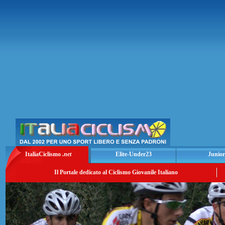
ItaliaCiclismo
.net
Elite-Under23
Junior
Il Portale dedicato al Ciclismo Giovanile Italiano