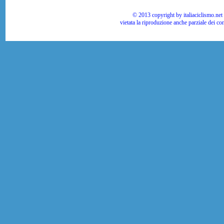
© 2013 copyright by italiaciclismo.net | T
vietata la riproduzione anche parziale dei co